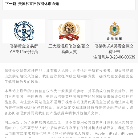
下一篇:
美国独立日假期休市通知
香港黄金交易所
三大最活跃伦敦金/银交
香港海关A类贵金属交
AA类145号行员
易商大奖
易证书
注册号A-B-23-06-00639
保证金交易等杠杆产品，具有很大风险，并不适用于所有投资者。损失可能超
出您的初始投入资金。我们建议您征询独立顾问的意见，确保您在交易前完全
了解可能涉及的风险。
本网站上显示的任何信息仅作为一般数据或参考，并不构成任何投资建议。我
们不向美国、中国香港、中国台湾等某些司法管辖区的居民提供保证金杠杆产
品交易。请注意本网站信息不适用于视发布或使用此类信息违反当地法律法规
的任何国家/地区的任何居民。在您决定交易或继续持有任何金融产品前，请
务必阅读理解并同意我们的产品披露声明和其他相关文件。
网上保安：为了保护您的私隐安全，请不要使用公共或共享计算机登入您的交
易帐户，亦不要于登入帐户后将密码保存于任何计算机或移动设备。我们不会
以电邮方式要求您提供帐户号码和密码等私人数据。 Apple，iPad，iPhone