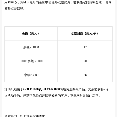
用户中心，凭
MT4
账号内余额申请额外点差优惠，交易指定的伦敦金
/
银，尊享
额外点差回赠。
余额（美元）
点差回赠（美元
/
手）
余额＜
1000
12
1000≤
余额＜
3000
20
余额
≥3000
26
活动只适用于
GOLD1000
及
SILVER1000
两项黄金白银产品。其余交易将不计
入活动手数。已获得优悦点差回赠资格的客户，不能同时参加此活动。
如有疑问，欢迎联系客服查询。