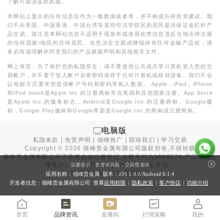
了解可能涉及的风险。
本网站上显示的任何信息仅作为一般数据或参考，并不构成任何投资建议。我
们不向美国、中国香港、中国台湾等某些司法管辖区的居民提供保证金杠杆产
品交易。请注意本网站信息不适用于视发布或使用此类信息违反当地法律法规
的任何国家/地区的任何居民。在您决定交易或继续持有任何金融产品前，请
务必阅读理解并同意我们的产品披露声明和其他相关文件。
网上保安：为了保护您的私隐安全，请不要使用公共或共享计算机登入您的交
易帐户，亦不要于登入帐户后将密码保存于任何计算机或移动设备。我们不会
以电邮方式要求您提供帐户号码和密码等私人数据。 Apple，iPad，iPhone
和iPod touch是Apple Inc.的注册商标并在美国和其他国家注册。App Store
是Apple Inc.的服务标志，Android是Google Inc.的注册商标。Google徽
标，Google Play徽标和Google界面是Google Inc.的商标或注册商标。
电脑版
私隐条款
|
免责声明
|
领峰推广
|
联络我们
|
学习交易
Copyright ©
2026
领峰贵金属有限公司版权所有,不得转载
领峰贵金属有限公司于
香港合法注册登记
,注册号码为1660574,产品面向全
球客户。本站内所有内容均为香港地区资讯。
温馨提示：投资有风险，交易需谨慎
投资有风险，入市需谨慎。
应用名称：领峰贵金属 版本：iOS
1.0.0
/Android
6.1.4
开发者信息：领峰贵金属有限公司 查看
应用权限
|
隐私政策
|
客户协议
|
功能介绍
首页
品牌资讯
直播间
行情策略
我的