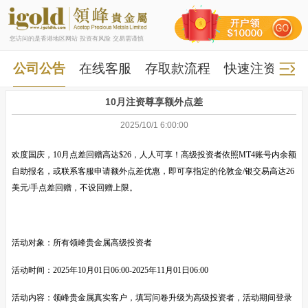
您访问的是香港地区网站 投资有风险 交易需谨慎
公司公告
在线客服
存取款流程
快速注资
快
10月注资尊享额外点差
2025/10/1 6:00:00
欢度国庆，
10
月点差回赠高达
$26
，人人可享！高级投资者依照
MT4
账号内余额
自助报名，或联系客服申请额外点差优惠，即可享指定的伦敦金
/
银交易高达
26
美元
/
手点差回赠，不设回赠上限。
活动对象：所有领峰贵金属高级投资者
活动时间：
2025
年
10
月
01
日
06:00-2025
年
11
月
01
日
06:00
活动内容：领峰贵金属真实客户，填写问卷升级为高级投资者，活动期间登录