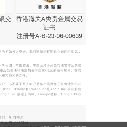
银交
香港海关A类贵金属交易
金银业贸易
证书
集团证书(铸
注册号A-B-23-06-00639
您的初始投入资金。我们建议您征询独立顾问的意见，
不向美国、中国香港、中国台湾等某些司法管辖区的居
违反当地法律法规的任何国家/地区的任何居民。在您
明和其他相关文件。
帐户，亦不要于登入帐户后将密码保存于任何计算机或
Phone和iPod touch是Apple Inc.的注册商
gle Inc.的注册商标。Google徽标，Google Play
我们
|
学习交易
权所有,不得转载