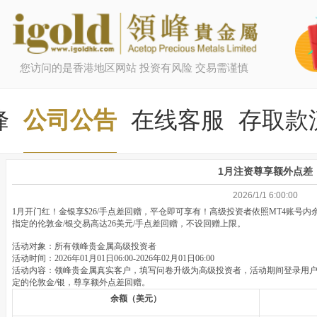
您访问的是香港地区网站 投资有风险 交易需谨慎
峰
公司公告
在线客服
存取款
1月注资尊享额外点差
2026/1/1 6:00:00
1
月开门红！金银享
$26/
手点差回赠，平仓即可享有！高级投资者依照
MT4
账号内
指定的伦敦金
/
银交易高达
26
美元
/
手点差回赠，不设回赠上限。
活动对象：所有领峰贵金属高级投资者
活动时间：
2026
年
01
月
01
日
06:00-2026
年
02
月
01
日
06:00
活动内容：领峰贵金属真实客户，填写问卷升级为高级投资者，活动期间登录用
定的伦敦金
/
银，尊享额外点差回赠。
余额（美元）