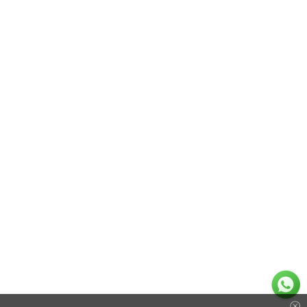
场金条
金牌照)