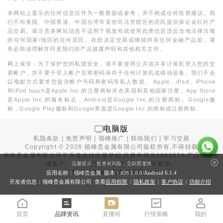
本网站上显示的任何信息仅作为一般数据或参考，并不构成任何投资建议。我
们不向美国、中国香港、中国台湾等某些司法管辖区的居民提供保证金杠杆产
品交易。请注意本网站信息不适用于视发布或使用此类信息违反当地法律法规
的任何国家/地区的任何居民。在您决定交易或继续持有任何金融产品前，请
务必阅读理解并同意我们的产品披露声明和其他相关文件。
网上保安：为了保护您的私隐安全，请不要使用公共或共享计算机登入您的交
易帐户，亦不要于登入帐户后将密码保存于任何计算机或移动设备。我们不会
以电邮方式要求您提供帐户号码和密码等私人数据。 Apple，iPad，iPhone
和iPod touch是Apple Inc.的注册商标并在美国和其他国家注册。App Store
是Apple Inc.的服务标志，Android是Google Inc.的注册商标。Google徽
标，Google Play徽标和Google界面是Google Inc.的商标或注册商标。
电脑版
私隐条款
|
免责声明
|
领峰推广
|
联络我们
|
学习交易
Copyright ©
2026
领峰贵金属有限公司版权所有,不得转载
领峰贵金属有限公司于
香港合法注册登记
,注册号码为1660574,产品面向全
球客户。本站内所有内容均为香港地区资讯。
温馨提示：投资有风险，交易需谨慎
投资有风险，入市需谨慎。
应用名称：领峰贵金属 版本：iOS
1.0.0
/Android
6.1.4
开发者信息：领峰贵金属有限公司 查看
应用权限
|
隐私政策
|
客户协议
|
功能介绍
首页
品牌资讯
直播间
行情策略
我的