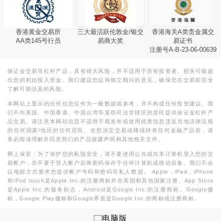
香港黄金交易所
三大最活跃伦敦金/银交
香港海关A类贵金属交
AA类145号行员
易商大奖
易证书
注册号A-B-23-06-00639
保证金交易等杠杆产品，具有很大风险，并不适用于所有投资者。损失可能超
出您的初始投入资金。我们建议您征询独立顾问的意见，确保您在交易前完全
了解可能涉及的风险。
本网站上显示的任何信息仅作为一般数据或参考，并不构成任何投资建议。我
们不向美国、中国香港、中国台湾等某些司法管辖区的居民提供保证金杠杆产
品交易。请注意本网站信息不适用于视发布或使用此类信息违反当地法律法规
的任何国家/地区的任何居民。在您决定交易或继续持有任何金融产品前，请
务必阅读理解并同意我们的产品披露声明和其他相关文件。
网上保安：为了保护您的私隐安全，请不要使用公共或共享计算机登入您的交
易帐户，亦不要于登入帐户后将密码保存于任何计算机或移动设备。我们不会
以电邮方式要求您提供帐户号码和密码等私人数据。 Apple，iPad，iPhone
和iPod touch是Apple Inc.的注册商标并在美国和其他国家注册。App Store
是Apple Inc.的服务标志，Android是Google Inc.的注册商标。Google徽
标，Google Play徽标和Google界面是Google Inc.的商标或注册商标。
电脑版