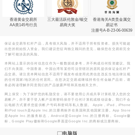
香港黄金交易所
三大最活跃伦敦金/银交
香港海关A类贵金属交
AA类145号行员
易商大奖
易证书
注册号A-B-23-06-00639
保证金交易等杠杆产品，具有很大风险，并不适用于所有投资者。损失可能超
出您的初始投入资金。我们建议您征询独立顾问的意见，确保您在交易前完全
了解可能涉及的风险。
本网站上显示的任何信息仅作为一般数据或参考，并不构成任何投资建议。我
们不向美国、中国香港、中国台湾等某些司法管辖区的居民提供保证金杠杆产
品交易。请注意本网站信息不适用于视发布或使用此类信息违反当地法律法规
的任何国家/地区的任何居民。在您决定交易或继续持有任何金融产品前，请
务必阅读理解并同意我们的产品披露声明和其他相关文件。
网上保安：为了保护您的私隐安全，请不要使用公共或共享计算机登入您的交
易帐户，亦不要于登入帐户后将密码保存于任何计算机或移动设备。我们不会
以电邮方式要求您提供帐户号码和密码等私人数据。 Apple，iPad，iPhone
和iPod touch是Apple Inc.的注册商标并在美国和其他国家注册。App Store
是Apple Inc.的服务标志，Android是Google Inc.的注册商标。Google徽
标，Google Play徽标和Google界面是Google Inc.的商标或注册商标。
电脑版