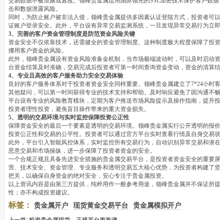
交易数据不被泄露或篡改。领峰贵金属运用国际领先的SSL加密技术保护客户数
击和数据泄露风险。
同时，为防止账户被非法入侵，领峰贵金属提供多因素认证登陆方式，投资者可
证账户登录安全。此外，平台设有异常交易监测系统，一旦发现异常交易行为立
3、完善的客户资金管理制度是防范资金风险关键
资金安全不仅依靠技术，还需健全的资金管理制度。这种制度极大程度保障了投
挪用客户资金的风险。
此外，领峰贵金属设有资金风险准备金机制，当市场极端波动时，可以及时启动
台资金结算及时准确，交易完成后投资者可第一时间查询资金变动，资金的清算
4、专业且高效的客户服务助力安全交易体验
良好的客户服务体系对于投资者资金安全同样重要。领峰贵金属建立了7*24小时
其他疑问，可以第一时间获得专业的技术支持和帮助。及时响应避免了因沟通不
平台设有专业的风险教育模块，定期为客户推送市场风险提示及操作指南，提升
投资者理性投资，避免盲目操作带来的重大资金损失。
5、透明的交易环境与实时监控保障投资公正性
保障资金安全的最后一个要素是透明的交易环境。领峰贵金属实行公开透明的报
投资公正性和交易的公平性。投资者可以通过官方平台实时查看行情及自身交易
此外，平台引入智能风控体系，实时监控所有交易行为，自动识别异常交易和潜
恶意交易和市场操纵，进一步保障了投资者资金的安全。
一个合规正规且具备先进安全措施的贵金属交易平台，是投资者资金安全的重要
营、技术安全、资金管理、专业服务和透明交易五大核心优势，为投资者构建了
把关，以确保自身资金的绝对安全，安心专注于贵金属投资。
以上资讯内容是由第三方提供，纯粹用作一般参考用途，领峰贵金属并不保证所
性；亦不构成投资建议。
标签：
贵金属开户
现货黄金交易平台
贵金属模拟开户