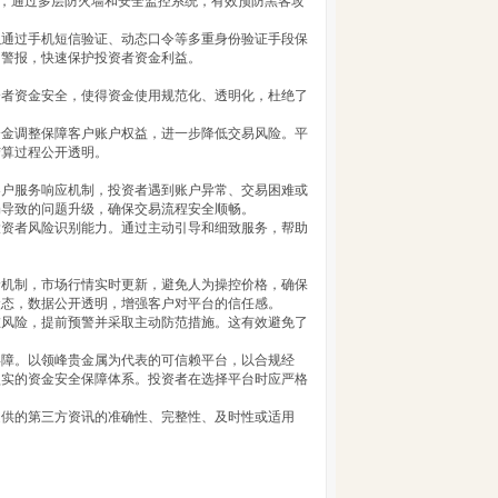
据，通过多层防火墙和安全监控系统，有效预防黑客攻
以通过手机短信验证、动态口令等多重身份验证手段保
即警报，快速保护投资者资金利益。
资者资金安全，使得资金使用规范化、透明化，杜绝了
资金调整保障客户账户权益，进一步降低交易风险。平
结算过程公开透明。
客户服务响应机制，投资者遇到账户异常、交易困难或
畅导致的问题升级，确保交易流程安全顺畅。
投资者风险识别能力。通过主动引导和细致服务，帮助
价机制，市场行情实时更新，避免人为操控价格，确保
状态，数据公开透明，增强客户对平台的信任感。
在风险，提前预警并采取主动防范措施。这有效避免了
屏障。以领峰贵金属为代表的可信赖平台，以合规经
坚实的资金安全保障体系。投资者在选择平台时应严格
提供的第三方资讯的准确性、完整性、及时性或适用