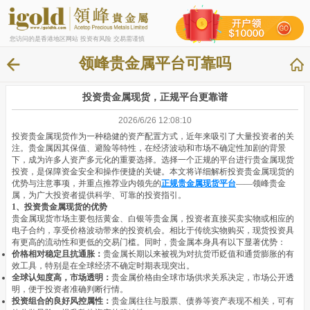
您访问的是香港地区网站 投资有风险 交易需谨慎
领峰贵金属平台可靠吗
投资贵金属现货，正规平台更靠谱
2026/6/26 12:08:10
投资贵金属现货作为一种稳健的资产配置方式，近年来吸引了大量投资者的关
注。贵金属因其保值、避险等特性，在经济波动和市场不确定性加剧的背景
下，成为许多人资产多元化的重要选择。选择一个正规的平台进行贵金属现货
投资，是保障资金安全和操作便捷的关键。本文将详细解析投资贵金属现货的
优势与注意事项，并重点推荐业内领先的
正规
贵金属现货
平台
——领峰贵金
属，为广大投资者提供科学、可靠的投资指引。
1、投资贵金属现货的优势
贵金属现货市场主要包括黄金、白银等贵金属，投资者直接买卖实物或相应的
电子合约，享受价格波动带来的投资机会。相比于传统实物购买，现货投资具
有更高的流动性和更低的交易门槛。同时，贵金属本身具有以下显著优势：
价格相对稳定且抗通胀：
贵金属长期以来被视为对抗货币贬值和通货膨胀的有
效工具，特别是在全球经济不确定时期表现突出。
全球认知度高，市场透明：
贵金属价格由全球市场供求关系决定，市场公开透
明，便于投资者准确判断行情。
投资组合的良好风控属性：
贵金属往往与股票、债券等资产表现不相关，可有