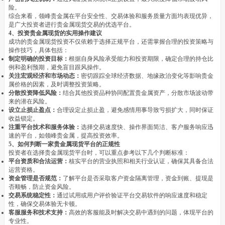
险。
综合来看，领峰贵金属在平台安全性、交易体验和服务质量方面均表现优异，
是广大投资者进行贵金属现货交易的优选平台。
4、投资贵金属现货的实用操作建议
成功的贵金属现货投资不仅依赖于选择正规平台，还需掌握合理的投资策略与
操作技巧，具体包括：
制定明确的投资目标：
根据自身风险承受能力和投资期限，确定合理的持仓比
例和盈利预期，避免盲目跟风操作。
关注宏观经济和市场动态：
密切跟踪全球经济数据、地缘政治变化等影响贵金
属价格的因素，及时调整投资策略。
分散投资降低风险：
结合其他投资品种协同配置贵金属资产，分散市场波动带
来的潜在风险。
设立止损止盈点：
合理设定止损止盈，避免感情用事导致亏损扩大，同时保证
收益锁定。
注重平台技术和服务体验：
选择交易速度快、操作界面简洁、客户服务响应迅
速的平台，如领峰贵金属，提高投资效率。
5、如何判断一家贵金属现货平台的正规性
投资者在选择贵金属现货平台时，可以重点参考以下几个判断标准：
平台资质和合法运营：
核实平台的营业执照和相关行业认证，确保其具备合法
运营资格。
资金管理是否规范：
了解平台是否采取客户资金隔离管理，资金到账、提现是
否顺畅，防止资金风险。
交易系统稳定性：
通过试用或用户评价验证平台交易软件的响应速度和稳定
性，确保交易体验无卡顿。
客服服务和技术支持：
高效的客服能及时解决交易中遇到的问题，体现平台的
专业性。