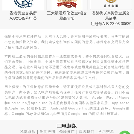
香港黄金交易所
三大最活跃伦敦金/银交
香港海关A类贵金属交
AA类145号行员
易商大奖
易证书
注册号A-B-23-06-00639
保证金交易等杠杆产品，具有很大风险，并不适用于所有投资者。损失可能超
出您的初始投入资金。我们建议您征询独立顾问的意见，确保您在交易前完全
了解可能涉及的风险。
本网站上显示的任何信息仅作为一般数据或参考，并不构成任何投资建议。我
们不向美国、中国香港、中国台湾等某些司法管辖区的居民提供保证金杠杆产
品交易。请注意本网站信息不适用于视发布或使用此类信息违反当地法律法规
的任何国家/地区的任何居民。在您决定交易或继续持有任何金融产品前，请
务必阅读理解并同意我们的产品披露声明和其他相关文件。
网上保安：为了保护您的私隐安全，请不要使用公共或共享计算机登入您的交
易帐户，亦不要于登入帐户后将密码保存于任何计算机或移动设备。我们不会
以电邮方式要求您提供帐户号码和密码等私人数据。 Apple，iPad，iPhone
和iPod touch是Apple Inc.的注册商标并在美国和其他国家注册。App Store
是Apple Inc.的服务标志，Android是Google Inc.的注册商标。Google徽
标，Google Play徽标和Google界面是Google Inc.的商标或注册商标。
电脑版
私隐条款
|
免责声明
|
领峰推广
|
联络我们
|
学习交易