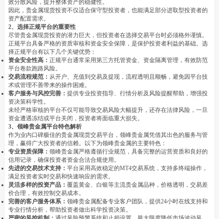
效分散风险，提升整体资产的稳健性。
因此，贵金属现货投资不仅适合保守型投资者，也能满足部分进取型投资者的
资产配置需求。
2、选择正规平台的重要性
尽管贵金属现货投资的潜力巨大，但投资者在选择交易平台时必须格外谨慎。
正规平台具备严格的资质审核和资金安全保障，是保护投资者利益的基础。选
择正规平台有以下几个关键优势：
资金安全性高：
正规平台通常采用第三方托管资金、资金隔离管理，有效防范
平台卷款跑路风险。
交易流程规范：
从开户、充值到交易及提现，流程透明且顺畅，避免因平台技
术或管理不善带来的操作困难。
客户服务与风控完善：
提供专业投资指导、行情分析及风险提醒帮助，增强投
资决策科学性。
未经严格审核的平台不仅可能导致交易风险大幅提升，还存在法律风险，一旦
资金遭遇冻结或平台关闭，投资者将面临重大损失。
3、领峰贵金属平台特色解析
作为业内口碑极佳的贵金属现货交易平台，领峰贵金属凭借其出色的服务与管
理，赢得广大投资者的信赖。以下为领峰贵金属的主要特色：
专业资质保障：
领峰贵金属严格遵循行业规范，具备完整的运营资质和良好的
信用记录，确保投资者资金合法合规使用。
先进的交易技术支持：
平台采用高效稳定的MT4交易系统，支持多终端操作，
满足投资者实时交易和快速响应的需求。
灵活多样的投资产品：
覆盖黄金、白银等主流贵金属品种，价格透明，交易差
价合理，有效控制交易成本。
完善的客户服务体系：
领峰贵金属配备专业客户团队，提供24小时在线支持和
专业行情分析，帮助投资者做出科学投资决策。
严密的风控机制：
通过风险预警系统和止损设置，最大限度降低市场波动风