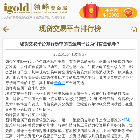
您访问的是香港地区网站 投资有风险 交易需谨慎
现货交易平台排行榜
现货交易平台排行榜中的贵金属平台为何首选领峰？
2021/5/24 10:49:37
如今的年轻一代，个个都会精打细算，有着较高的智商，做事情都会提前的做
好准备，以保证有较高的成功率。投资也是一样，知晓做电子盘比较方便，都
会选择电子盘，其中现货交易中黄金现货有着较大的价格波动优势，故深受欢
迎。那么要投资黄金现货必然要找优质的现货交易平台，参考现货交易平台排
行榜是不错的主意，其中领峰
贵金属
平台是优选。
领峰贵金属平台排行优势
现货交易平台排行榜榜上有名香港领峰贵金属平台，它在排行榜中的排名靠
前，是香港百年历史金银业贸易场AA类交易牌照，注册145号行员，有着极少
数9999炼铸金商资质，有着较高的交易量，已经逾四年蝉联交易商榜首，在业
界有着不错口碑，值得信任。
领峰贵金属平台实力优势
领峰贵金属平台有着较强的实力，第一，配套的交易软件是专业标准的
MT4
。
标准的MT4有着强大的功能性，各种行情分析工具助力投资用户更好分析市场
走向，建仓平仓操作起来比较简单，有着较快的响应速度，上面的数据等准确
度高，对于投资用户来说更公平公正，投资成功赚取到的差价回报更大。第