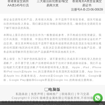
香港黄金交易所
三大最活跃伦敦金/银交
香港海关A类贵金属交
AA类145号行员
易商大奖
易证书
注册号A-B-23-06-00639
保证金交易等杠杆产品，具有很大风险，并不适用于所有投资者。损失可能超
出您的初始投入资金。我们建议您征询独立顾问的意见，确保您在交易前完全
了解可能涉及的风险。
本网站上显示的任何信息仅作为一般数据或参考，并不构成任何投资建议。我
们不向美国、中国香港、中国台湾等某些司法管辖区的居民提供保证金杠杆产
品交易。请注意本网站信息不适用于视发布或使用此类信息违反当地法律法规
的任何国家/地区的任何居民。在您决定交易或继续持有任何金融产品前，请
务必阅读理解并同意我们的产品披露声明和其他相关文件。
网上保安：为了保护您的私隐安全，请不要使用公共或共享计算机登入您的交
易帐户，亦不要于登入帐户后将密码保存于任何计算机或移动设备。我们不会
以电邮方式要求您提供帐户号码和密码等私人数据。 Apple，iPad，iPhone
和iPod touch是Apple Inc.的注册商标并在美国和其他国家注册。App Store
是Apple Inc.的服务标志，Android是Google Inc.的注册商标。Google徽
标，Google Play徽标和Google界面是Google Inc.的商标或注册商标。
电脑版
私隐条款
|
免责声明
|
领峰推广
|
联络我们
|
学习交易
Copyright ©
2026
领峰贵金属有限公司版权所有,不得转载
领峰贵金属有限公司于
香港合法注册登记
,注册号码为1660574,产品面向全