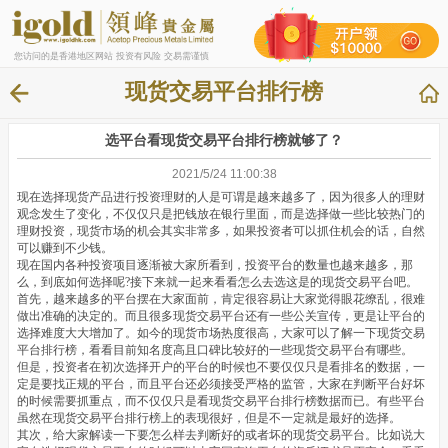
您访问的是香港地区网站 投资有风险 交易需谨慎
现货交易平台排行榜
选平台看现货交易平台排行榜就够了？
2021/5/24 11:00:38
现在选择现货产品进行投资理财的人是可谓是越来越多了，因为很多人的理财
观念发生了变化，不仅仅只是把钱放在银行里面，而是选择做一些比较热门的
理财投资，现货市场的机会其实非常多，如果投资者可以抓住机会的话，自然
可以赚到不少钱。
现在国内各种投资项目逐渐被大家所看到，投资平台的数量也越来越多，那
么，到底如何选择呢?接下来就一起来看看怎么去选这是的现货交易平台吧。
首先，越来越多的平台摆在大家面前，肯定很容易让大家觉得眼花缭乱，很难
做出准确的决定的。而且很多现货交易平台还有一些公关宣传，更是让平台的
选择难度大大增加了。如今的现货市场热度很高，大家可以了解一下现货交易
平台排行榜，看看目前知名度高且口碑比较好的一些现货交易平台有哪些。
但是，投资者在初次选择开户的平台的时候也不要仅仅只是看排名的数据，一
定是要找正规的平台，而且平台还必须接受严格的监管，大家在判断平台好坏
的时候需要抓重点，而不仅仅只是看现货交易平台排行榜数据而已。有些平台
虽然在现货交易平台排行榜上的表现很好，但是不一定就是最好的选择。
其次，给大家解读一下要怎么样去判断好的或者坏的现货交易平台。比如说大