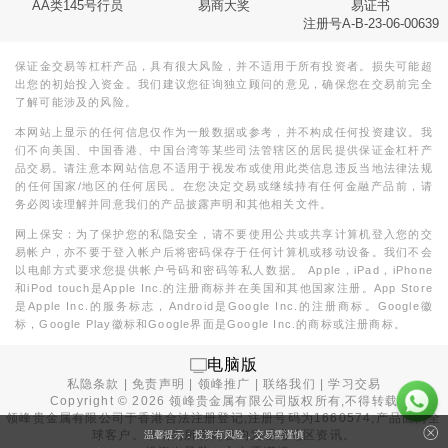
AA类145号行员
易商大奖
易证书
注册号A-B-23-06-00639
保证金交易等杠杆产品，具有很大风险，并不适用于所有投资者。损失可能超
出您的初始投入资金。我们建议您征询独立顾问的意见，确保您在交易前完全
了解可能涉及的风险。
本网站上显示的任何信息仅作为一般数据或参考，并不构成任何投资建议。我
们不向美国、中国香港、中国台湾等某些司法管辖区的居民提供保证金杠杆产
品交易。请注意本网站信息不适用于视发布或使用此类信息违反当地法律法规
的任何国家/地区的任何居民。在您决定交易或继续持有任何金融产品前，请
务必阅读理解并同意我们的产品披露声明和其他相关文件。
网上保安：为了保护您的私隐安全，请不要使用公共或共享计算机登入您的交
易帐户，亦不要于登入帐户后将密码保存于任何计算机或移动设备。我们不会
以电邮方式要求您提供帐户号码和密码等私人数据。 Apple，iPad，iPhone
和iPod touch是Apple Inc.的注册商标并在美国和其他国家注册。App Store
是Apple Inc.的服务标志，Android是Google Inc.的注册商标。Google徽
标，Google Play徽标和Google界面是Google Inc.的商标或注册商标。
电脑版
私隐条款
|
免责声明
|
领峰推广
|
联络我们
|
学习交易
Copyright ©
2026
领峰贵金属有限公司版权所有,不得转载
领峰贵金属有限公司于
香港合法注册登记
,注册号码为1660574,产品面向全
球客户。本站内所有内容均为香港地区资讯。
温馨提示：投资有风险，交易需谨慎