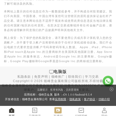
了解可能涉及的风险。
本网站上显示的任何信息仅作为一般数据或参考，并不构成任何投资建议。我
们不向美国、中国香港、中国台湾等某些司法管辖区的居民提供保证金杠杆产
品交易。请注意本网站信息不适用于视发布或使用此类信息违反当地法律法规
的任何国家/地区的任何居民。在您决定交易或继续持有任何金融产品前，请
务必阅读理解并同意我们的产品披露声明和其他相关文件。
网上保安：为了保护您的私隐安全，请不要使用公共或共享计算机登入您的交
易帐户，亦不要于登入帐户后将密码保存于任何计算机或移动设备。我们不会
以电邮方式要求您提供帐户号码和密码等私人数据。 Apple，iPad，iPhone
和iPod touch是Apple Inc.的注册商标并在美国和其他国家注册。App Store
是Apple Inc.的服务标志，Android是Google Inc.的注册商标。Google徽
标，Google Play徽标和Google界面是Google Inc.的商标或注册商标。
电脑版
私隐条款
|
免责声明
|
领峰推广
|
联络我们
|
学习交易
Copyright ©
2026
领峰贵金属有限公司版权所有,不得转载
领峰贵金属有限公司于
香港合法注册登记
,注册号码为1660574,产品面向全
球客户。本站内所有内容均为香港地区资讯。
温馨提示：投资有风险，交易需谨慎
投资有风险，入市需谨慎。
应用名称：领峰贵金属 版本：iOS
1.0.0
/Android
6.1.4
开发者信息：领峰贵金属有限公司 查看
应用权限
|
隐私政策
|
客户协议
|
功能介绍
首页
品牌资讯
直播间
行情策略
我的