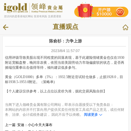
您访问的是香港地区网站 投资有风险 交易需谨慎
直播观点
陈俞杉：力争上游
2023/8/4 11:57:07
信用评级导致美股出现不同程度的回落表现，基于此避险情绪黄金也仅在1930
附近宽幅盘整，晚间非农夜，依照当前美国劳动力市场偏疲软的状态，是否再
掀端倪重拳出击值得等待，倾向建议低多参与。
黄金（GOLD1000）多单（5%）：1932.5附近尝试轻仓做多，止损1928.0，目
标1938.5-1953.0附近。（策略单)
【个人建议仅供参考，以上点位以卖价为准，据此交易风险自担】
当阁下进入领峰贵金属有限公司网站，即表示自愿接受以下免责条款：
本网站的内容并不打算向用户提供买卖任何投资工具或产品之意见，或任何财
务、法律、会计或税务建议， 因此不应予以倚赖。
阅读更多
上一篇:
安迪：小心今天大瀑布