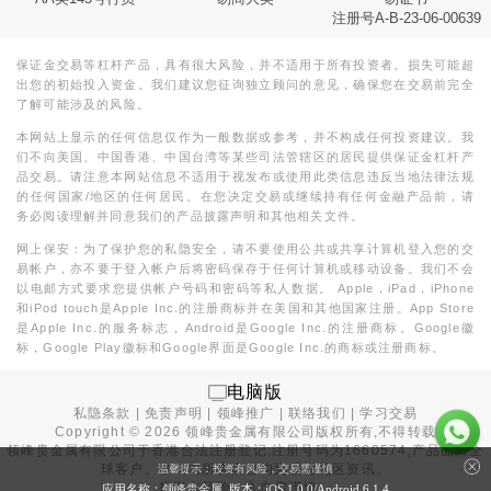
注册号A-B-23-06-00639
保证金交易等杠杆产品，具有很大风险，并不适用于所有投资者。损失可能超
出您的初始投入资金。我们建议您征询独立顾问的意见，确保您在交易前完全
了解可能涉及的风险。
本网站上显示的任何信息仅作为一般数据或参考，并不构成任何投资建议。我
们不向美国、中国香港、中国台湾等某些司法管辖区的居民提供保证金杠杆产
品交易。请注意本网站信息不适用于视发布或使用此类信息违反当地法律法规
的任何国家/地区的任何居民。在您决定交易或继续持有任何金融产品前，请
务必阅读理解并同意我们的产品披露声明和其他相关文件。
网上保安：为了保护您的私隐安全，请不要使用公共或共享计算机登入您的交
易帐户，亦不要于登入帐户后将密码保存于任何计算机或移动设备。我们不会
以电邮方式要求您提供帐户号码和密码等私人数据。 Apple，iPad，iPhone
和iPod touch是Apple Inc.的注册商标并在美国和其他国家注册。App Store
是Apple Inc.的服务标志，Android是Google Inc.的注册商标。Google徽
标，Google Play徽标和Google界面是Google Inc.的商标或注册商标。
电脑版
私隐条款
|
免责声明
|
领峰推广
|
联络我们
|
学习交易
Copyright ©
2026
领峰贵金属有限公司版权所有,不得转载
领峰贵金属有限公司于
香港合法注册登记
,注册号码为1660574,产品面向全
球客户。本站内所有内容均为香港地区资讯。
温馨提示：投资有风险，交易需谨慎
投资有风险，入市需谨慎。
应用名称：领峰贵金属 版本：iOS
1.0.0
/Android
6.1.4