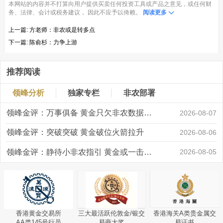
本网站的内容并不打算向用户提供买卖任何投资工具或产品之意见，或任何财
务、法律、会计或税务建议， 因此不应予以倚赖。
阅读更多
上一篇:
方老师：非农或是转多点
下一篇:
陈俞杉：力争上游
推荐阅读
领峰分析
独家专栏
非农部署
领峰金评：万事俱备 黄金只欠非农数据“东风”
2026-08-07
领峰金评：突破突破 黄金破位火箭拉升
2026-08-06
领峰金评：静待小非农指引 黄金或一击破局
2026-08-05
香港黄金交易所
三大最活跃伦敦金/银交
香港海关A类贵金属交
AA类145号行员
易商大奖
易证书