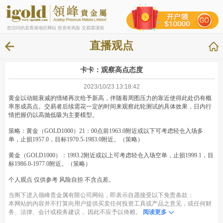
您访问的是香港地区网站 投资有风险 交易需谨慎
直播观点
卡卡：观察高点态度
2023/10/23 13:18:42
黄金以动能衰减的情绪再次给予新高，伴随着周图压力的靠近使得此处仍有概
率形成高点。交易者后续需花一定的时间来观察此轮测试的具体效果，日内行
情把握仍以高抛低吸为主要模型。
策略：黄金（GOLD1000）21：00点前1963.0附近或以下可考虑轻仓入场多
单，止损1957.0，目标1970.5-1983.0附近。（策略）
黄金（GOLD1000）：1993.2附近或以上可考虑轻仓入场空单，止损1999.1，目
标1986.0-1977.0附近。（策略）
个人观点 仅供参考 风险自担 不含点差。
当阁下进入领峰贵金属有限公司网站，即表示自愿接受以下免责条款：
本网站的内容并不打算向用户提供买卖任何投资工具或产品之意见，或任何财
务、法律、会计或税务建议， 因此不应予以倚赖。
阅读更多