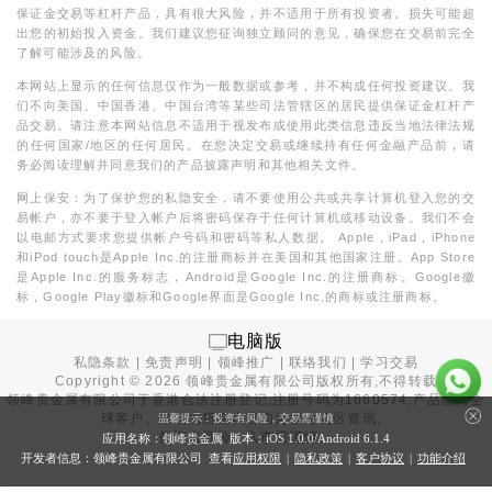
保证金交易等杠杆产品，具有很大风险，并不适用于所有投资者。损失可能超
出您的初始投入资金。我们建议您征询独立顾问的意见，确保您在交易前完全
了解可能涉及的风险。
本网站上显示的任何信息仅作为一般数据或参考，并不构成任何投资建议。我
们不向美国、中国香港、中国台湾等某些司法管辖区的居民提供保证金杠杆产
品交易。请注意本网站信息不适用于视发布或使用此类信息违反当地法律法规
的任何国家/地区的任何居民。在您决定交易或继续持有任何金融产品前，请
务必阅读理解并同意我们的产品披露声明和其他相关文件。
网上保安：为了保护您的私隐安全，请不要使用公共或共享计算机登入您的交
易帐户，亦不要于登入帐户后将密码保存于任何计算机或移动设备。我们不会
以电邮方式要求您提供帐户号码和密码等私人数据。 Apple，iPad，iPhone
和iPod touch是Apple Inc.的注册商标并在美国和其他国家注册。App Store
是Apple Inc.的服务标志，Android是Google Inc.的注册商标。Google徽
标，Google Play徽标和Google界面是Google Inc.的商标或注册商标。
电脑版
私隐条款
|
免责声明
|
领峰推广
|
联络我们
|
学习交易
Copyright ©
2026
领峰贵金属有限公司版权所有,不得转载
领峰贵金属有限公司于
香港合法注册登记
,注册号码为1660574,产品面向全
球客户。本站内所有内容均为香港地区资讯。
温馨提示：投资有风险，交易需谨慎
投资有风险，入市需谨慎。
应用名称：领峰贵金属 版本：iOS
1.0.0
/Android
6.1.4
开发者信息：领峰贵金属有限公司 查看
应用权限
|
隐私政策
|
客户协议
|
功能介绍