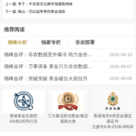
上一篇:
李子：中东形式点燃市场避险情绪
下一篇:
南山：巴以战争掌控黄金涨跌
推荐阅读
领峰分析
独家专栏
非农部署
领峰金评：非农数据意外爆冷 助力金价大涨创新高
2026-08-10
领峰金评：万事俱备 黄金只欠非农数据“东风”
2026-08-07
领峰金评：突破突破 黄金破位火箭拉升
2026-08-06
香港黄金交易所
三大最活跃伦敦金/银交
香港海关A类贵金属交
AA类145号行员
易商大奖
易证书
注册号A-B-23-06-00639