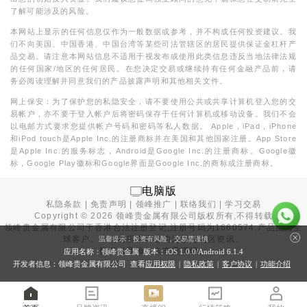
了解可能涉及的风险。
本网站上显示的任何信息仅作为一般数据或参考，并不构成任何投资建议。我
们不向美国、中国香港、中国台湾等某些司法管辖区的居民提供保证金杠杆产
品交易。请注意本网站信息不适用于视发布或使用此类信息违反当地法律法规
的任何国家/地区的任何居民。在您决定交易或继续持有任何金融产品前，请
务必阅读理解并同意我们的产品披露声明和其他相关文件。
网上保安：为了保护您的私隐安全，请不要使用公共或共享计算机登入您的交
易帐户，亦不要于登入帐户后将密码保存于任何计算机或移动设备。我们不会
以电邮方式要求您提供帐户号码和密码等私人数据。 Apple，iPad，iPhone
和iPod touch是Apple Inc.的注册商标并在美国和其他国家注册。App Store
是Apple Inc.的服务标志，Android是Google Inc.的注册商标。Google徽
标，Google Play徽标和Google界面是Google Inc.的商标或注册商标。
电脑版
私隐条款
|
免责声明
|
领峰推广
|
联络我们
|
学习交易
Copyright ©
2026
领峰贵金属有限公司版权所有,不得转载
领峰贵金属有限公司于
香港合法注册登记
,注册号码为1660574,产品面向全
球客户。本站内所有内容均为香港地区资讯。
温馨提示：投资有风险，交易需谨慎
投资有风险，入市需谨慎。
应用名称：领峰贵金属 版本：iOS
1.0.0
/Android
6.1.4
开发者信息：领峰贵金属有限公司 查看
应用权限
|
隐私政策
|
客户协议
|
功能介绍