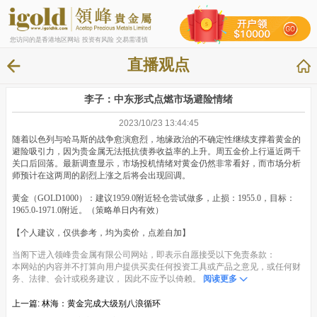
您访问的是香港地区网站 投资有风险 交易需谨慎
直播观点
李子：中东形式点燃市场避险情绪
2023/10/23 13:44:45
随着以色列与哈马斯的战争愈演愈烈，地缘政治的不确定性继续支撑着黄金的
避险吸引力，因为贵金属无法抵抗债券收益率的上升。周五金价上行逼近两千
关口后回落。最新调查显示，市场投机情绪对黄金仍然非常看好，而市场分析
师预计在这两周的剧烈上涨之后将会出现回调。
黄金（GOLD1000）：建议1959.0附近轻仓尝试做多，止损：1955.0，目标：
1965.0-1971.0附近。（策略单日内有效）
【个人建议，仅供参考，均为卖价，点差自加】
当阁下进入领峰贵金属有限公司网站，即表示自愿接受以下免责条款：
本网站的内容并不打算向用户提供买卖任何投资工具或产品之意见，或任何财
务、法律、会计或税务建议， 因此不应予以倚赖。
阅读更多
上一篇:
林海：黄金完成大级别八浪循环