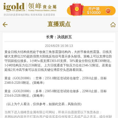
您访问的是香港地区网站 投资有风险 交易需谨慎
直播观点
长青：决战妖五
2024/6/28 16:36:13
黄金日线大结构依然处于收敛三角形震荡结构内，大的节奏依然震荡。日线关
键大支撑位2295超跌强势大阳线反包信号显示多头较强。策略上可以支撑位防
守回踩低位接多。1小时w底支撑2303-05支撑。50%黄金分割位支撑2309附近。
1小时结构压力位2336附近。上方日线通道下轨压力位在2346-52附近。若黄金
延续2天冲高节奏可以在日线关键位博弈空头思路看回落。
黄金（GOLD1000）：空单：2351.0附近尝试轻仓做空，2359.0止损，目标
2340.0-2320.0附近。(策略单）
黄金（GOLD1000）：多单：2305.0附近尝试轻仓做多，2298.0止损，目标
2314.0-2328.0附近。(策略单）
（以上为个人看法，仅供参考，如据此交易，风险自担)
当阁下进入领峰贵金属有限公司网站，即表示自愿接受以下免责条款：
本网站的内容并不打算向用户提供买卖任何投资工具或产品之意见，或任何财