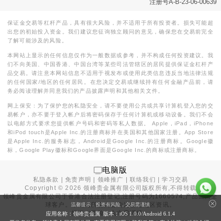
注册号A-B-23-06-00639
保证金交易等杠杆产品，具有很大风险，并不适用于所有投资者。损失可能超
出您的初始投入资金。我们建议您征询独立顾问的意见，确保您在交易前完全
了解可能涉及的风险。
本网站上显示的任何信息仅作为一般数据或参考，并不构成任何投资建议。我
们不向美国、中国香港、中国台湾等某些司法管辖区的居民提供保证金杠杆产
品交易。请注意本网站信息不适用于视发布或使用此类信息违反当地法律法规
的任何国家/地区的任何居民。在您决定交易或继续持有任何金融产品前，请
务必阅读理解并同意我们的产品披露声明和其他相关文件。
网上保安：为了保护您的私隐安全，请不要使用公共或共享计算机登入您的交
易帐户，亦不要于登入帐户后将密码保存于任何计算机或移动设备。我们不会
以电邮方式要求您提供帐户号码和密码等私人数据。 Apple，iPad，iPhone
和iPod touch是Apple Inc.的注册商标并在美国和其他国家注册。App Store
是Apple Inc.的服务标志，Android是Google Inc.的注册商标。Google徽
标，Google Play徽标和Google界面是Google Inc.的商标或注册商标。
电脑版
私隐条款
|
免责声明
|
领峰推广
|
联络我们
|
学习交易
Copyright ©
2026
领峰贵金属有限公司版权所有,不得转载
领峰贵金属有限公司于
香港合法注册登记
,注册号码为1660574,产品面向全
球客户。本站内所有内容均为香港地区资讯。
温馨提示：投资有风险，交易需谨慎
投资有风险，入市需谨慎。
应用名称：领峰贵金属 版本：iOS
1.0.0
/Android
6.1.4