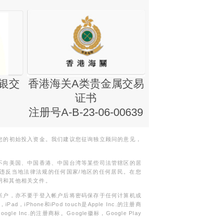
银交
香港海关A类贵金属交易
金银业贸易
证书
集团证书(铸
注册号A-B-23-06-00639
您的初始投入资金。我们建议您征询独立顾问的意见，
不向美国、中国香港、中国台湾等某些司法管辖区的居
违反当地法律法规的任何国家/地区的任何居民。在您
明和其他相关文件。
帐户，亦不要于登入帐户后将密码保存于任何计算机或
Phone和iPod touch是Apple Inc.的注册商
gle Inc.的注册商标。Google徽标，Google Play