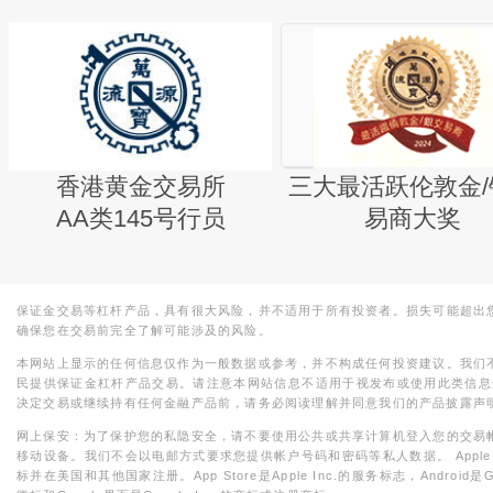
香港黄金交易所
三大最活跃伦敦金/
AA类145号行员
易商大奖
保证金交易等杠杆产品，具有很大风险，并不适用于所有投资者。损失可能超出
确保您在交易前完全了解可能涉及的风险。
本网站上显示的任何信息仅作为一般数据或参考，并不构成任何投资建议。我们
民提供保证金杠杆产品交易。请注意本网站信息不适用于视发布或使用此类信息
决定交易或继续持有任何金融产品前，请务必阅读理解并同意我们的产品披露声
网上保安：为了保护您的私隐安全，请不要使用公共或共享计算机登入您的交易
移动设备。我们不会以电邮方式要求您提供帐户号码和密码等私人数据。 Apple，iPad，i
标并在美国和其他国家注册。App Store是Apple Inc.的服务标志，Android是Goo