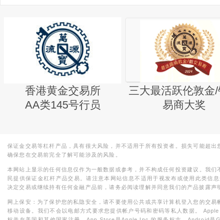
香港黄金交易所
三大最活跃伦敦金/
AA类145号行员
易商大奖
保证金交易等杠杆产品，具有很大风险，并不适用于所有投资者。损失可能超出
确保您在交易前完全了解可能涉及的风险。
本网站上显示的任何信息仅作为一般数据或参考，并不构成任何投资建议。我们
民提供保证金杠杆产品交易。请注意本网站信息不适用于视发布或使用此类信息
决定交易或继续持有任何金融产品前，请务必阅读理解并同意我们的产品披露声
网上保安：为了保护您的私隐安全，请不要使用公共或共享计算机登入您的交易
移动设备。我们不会以电邮方式要求您提供帐户号码和密码等私人数据。 Apple，iPad，i
标并在美国和其他国家注册。App Store是Apple Inc.的服务标志，Android是Goo