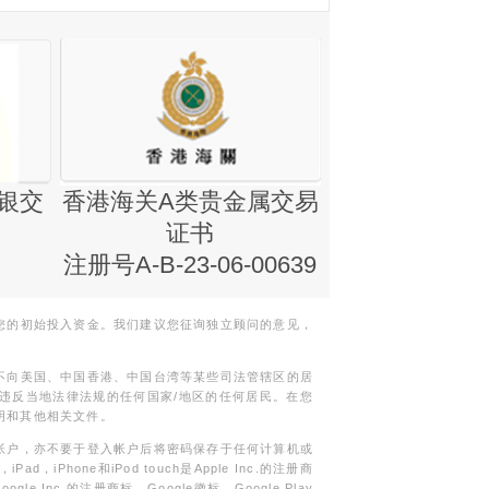
银交
香港海关A类贵金属交易
金银业贸易
证书
集团证书(铸
注册号A-B-23-06-00639
您的初始投入资金。我们建议您征询独立顾问的意见，
不向美国、中国香港、中国台湾等某些司法管辖区的居
违反当地法律法规的任何国家/地区的任何居民。在您
明和其他相关文件。
帐户，亦不要于登入帐户后将密码保存于任何计算机或
Phone和iPod touch是Apple Inc.的注册商
gle Inc.的注册商标。Google徽标，Google Play