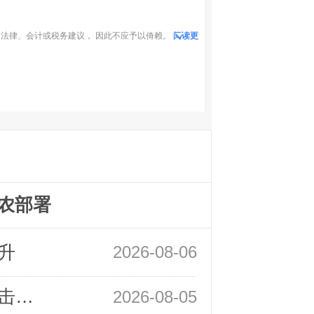
法律、会计或税务建议， 因此不应予以倚赖。
阅读更
农部署
升
2026-08-06
领峰金评：静待小非农指引 黄金或一击破局
2026-08-05