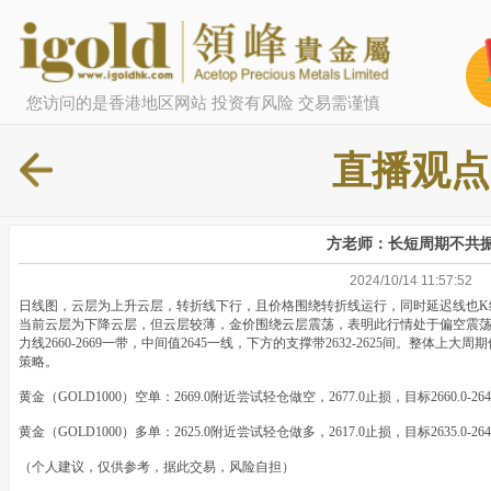
您访问的是香港地区网站 投资有风险 交易需谨慎
直播观点
方老师：长短周期不共
2024/10/14 11:57:52
日线图，云层为上升云层，转折线下行，且价格围绕转折线运行，同时延迟线也K
当前云层为下降云层，但云层较薄，金价围绕云层震荡，表明此行情处于偏空震荡
力线2660-2669一带，中间值2645一线，下方的支撑带2632-2625间。整
策略。
黄金（GOLD1000）空单：2669.0附近尝试轻仓做空，2677.0止损，目标2660.0-2
黄金（GOLD1000）多单：2625.0附近尝试轻仓做多，2617.0止损，目标2635.0-2
（个人建议，仅供参考，据此交易，风险自担）