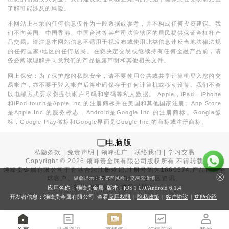
了解可能涉及的风险。
本网站上显示的任何信息仅作为一般数据或参考，并不构成任何投资建议。我
们不向美国、中国香港、中国台湾等某些司法管辖区的居民提供保证金杠杆产
品交易。请注意本网站信息不适用于视发布或使用此类信息违反当地法律法规
的任何国家/地区的任何居民。在您决定交易或继续持有任何金融产品前，请
务必阅读理解并同意我们的产品披露声明和其他相关文件。
网上保安：为了保护您的私隐安全，请不要使用公共或共享计算机登入您的交
易帐户，亦不要于登入帐户后将密码保存于任何计算机或移动设备。我们不会
以电邮方式要求您提供帐户号码和密码等私人数据。 Apple，iPad，iPhone
和iPod touch是Apple Inc.的注册商标并在美国和其他国家注册。App Store
是Apple Inc.的服务标志，Android是Google Inc.的注册商标。Google徽
标，Google Play徽标和Google界面是Google Inc.的商标或注册商标。
电脑版
私隐条款
|
免责声明
|
领峰推广
|
联络我们
|
学习交易
Copyright ©
2026
领峰贵金属有限公司版权所有,不得转载
领峰贵金属有限公司于
香港合法注册登记
,注册号码为1660574,产品面向全
球客户。本站内所有内容均为香港地区资讯。
温馨提示：投资有风险，交易需谨慎
投资有风险，入市需谨慎。
应用名称：领峰贵金属 版本：iOS
1.0.0
/Android
6.1.4
开发者信息：领峰贵金属有限公司 查看
应用权限
|
隐私政策
|
客户协议
|
功能介绍