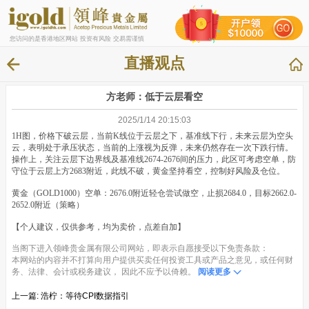
您访问的是香港地区网站 投资有风险 交易需谨慎
直播观点
方老师：低于云层看空
2025/1/14 20:15:03
1H图，价格下破云层，当前K线位于云层之下，基准线下行，未来云层为空头
云，表明处于承压状态，当前的上涨视为反弹，未来仍然存在一次下跌行情。
操作上，关注云层下边界线及基准线2674-2676间的压力，此区可考虑空单，防
守位于云层上方2683附近，此线不破，黄金坚持看空，控制好风险及仓位。
黄金（GOLD1000）空单：2676.0附近轻仓尝试做空，止损2684.0，目标2662.0-
2652.0附近（策略）
【个人建议，仅供参考，均为卖价，点差自加】
当阁下进入领峰贵金属有限公司网站，即表示自愿接受以下免责条款：
本网站的内容并不打算向用户提供买卖任何投资工具或产品之意见，或任何财
务、法律、会计或税务建议， 因此不应予以倚赖。
阅读更多
上一篇:
浩柠：等待CPI数据指引