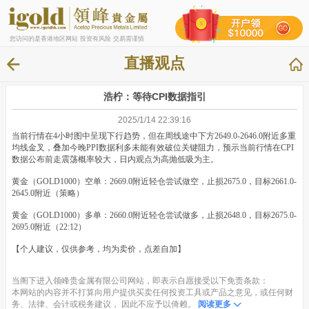
您访问的是香港地区网站 投资有风险 交易需谨慎
直播观点
浩柠：等待CPI数据指引
2025/1/14 22:39:16
当前行情在4小时图中呈现下行趋势，但在周线途中下方2649.0-2646.0附近多重
均线金叉，叠加今晚PPI数据利多未能有效破位关键阻力，预示当前行情在CPI
数据公布前走震荡概率较大，日内观点为高抛低吸为主。
黄金（GOLD1000）空单：2669.0附近轻仓尝试做空，止损2675.0，目标2661.0-
2645.0附近（策略）
黄金（GOLD1000）多单：2660.0附近轻仓尝试做多，止损2648.0，目标2675.0-
2695.0附近（22:12）
【个人建议，仅供参考，均为卖价，点差自加】
当阁下进入领峰贵金属有限公司网站，即表示自愿接受以下免责条款：
本网站的内容并不打算向用户提供买卖任何投资工具或产品之意见，或任何财
务、法律、会计或税务建议， 因此不应予以倚赖。
阅读更多