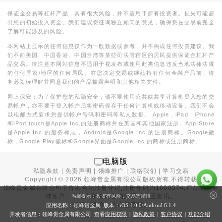
保证金交易等杠杆产品，具有很大风险，并不适用于所有投资者。损失可能超
出您的初始投入资金。我们建议您征询独立顾问的意见，确保您在交易前完全
了解可能涉及的风险。
本网站上显示的任何信息仅作为一般数据或参考，并不构成任何投资建议。我
们不向美国、中国香港、中国台湾等某些司法管辖区的居民提供保证金杠杆产
品交易。请注意本网站信息不适用于视发布或使用此类信息违反当地法律法规
的任何国家/地区的任何居民。在您决定交易或继续持有任何金融产品前，请
务必阅读理解并同意我们的产品披露声明和其他相关文件。
网上保安：为了保护您的私隐安全，请不要使用公共或共享计算机登入您的交
易帐户，亦不要于登入帐户后将密码保存于任何计算机或移动设备。我们不会
以电邮方式要求您提供帐户号码和密码等私人数据。 Apple，iPad，iPhone
和iPod touch是Apple Inc.的注册商标并在美国和其他国家注册。App Store
是Apple Inc.的服务标志，Android是Google Inc.的注册商标。Google徽
标，Google Play徽标和Google界面是Google Inc.的商标或注册商标。
电脑版
私隐条款
|
免责声明
|
领峰推广
|
联络我们
|
学习交易
Copyright ©
2026
领峰贵金属有限公司版权所有,不得转载
领峰贵金属有限公司于
香港合法注册登记
,注册号码为1660574,产品面向全
球客户。本站内所有内容均为香港地区资讯。
温馨提示：投资有风险，交易需谨慎
投资有风险，入市需谨慎。
应用名称：领峰贵金属 版本：iOS
1.0.0
/Android
6.1.4
开发者信息：领峰贵金属有限公司 查看
应用权限
|
隐私政策
|
客户协议
|
功能介绍