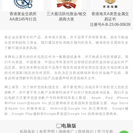
香港黄金交易所
三大最活跃伦敦金/银交
香港海关A类贵金属交
AA类145号行员
易商大奖
易证书
注册号A-B-23-06-00639
保证金交易等杠杆产品，具有很大风险，并不适用于所有投资者。损失可能超
出您的初始投入资金。我们建议您征询独立顾问的意见，确保您在交易前完全
了解可能涉及的风险。
本网站上显示的任何信息仅作为一般数据或参考，并不构成任何投资建议。我
们不向美国、中国香港、中国台湾等某些司法管辖区的居民提供保证金杠杆产
品交易。请注意本网站信息不适用于视发布或使用此类信息违反当地法律法规
的任何国家/地区的任何居民。在您决定交易或继续持有任何金融产品前，请
务必阅读理解并同意我们的产品披露声明和其他相关文件。
网上保安：为了保护您的私隐安全，请不要使用公共或共享计算机登入您的交
易帐户，亦不要于登入帐户后将密码保存于任何计算机或移动设备。我们不会
以电邮方式要求您提供帐户号码和密码等私人数据。 Apple，iPad，iPhone
和iPod touch是Apple Inc.的注册商标并在美国和其他国家注册。App Store
是Apple Inc.的服务标志，Android是Google Inc.的注册商标。Google徽
标，Google Play徽标和Google界面是Google Inc.的商标或注册商标。
电脑版
私隐条款
|
免责声明
|
领峰推广
|
联络我们
|
学习交易