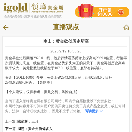
您访问的是香港地区网站 投资有风险 交易需谨慎
直播观点
南山：黄金欲创历史新高
2025/2/19 10:36:28
黄金早盘短线回落2928.0一线，随后行情震荡反弹上探高点2939.0位置，行情再
次测试历史高点一线位置，在黄金趋势多头为王的背景下，黄金再创历史高点
概率较大，美元指数短线横盘于107.0一线位置，底部有待确认。
黄金【GOLD1000】多单：黄金上破2943.0附近多，止损2938.0，目标
2949.0,2960.0附近。【策略单】
【个人建议，仅供参考，据此交易，风险自担】
当阁下进入领峰贵金属有限公司网站，即表示自愿接受以下免责条款：
本网站的内容并不打算向用户提供买卖任何投资工具或产品之意见，或任何财
务、法律、会计或税务建议， 因此不应予以倚赖。
阅读更多
上一篇:
陈俞杉：三顶
下一篇:
周游：黄金走势偏多头