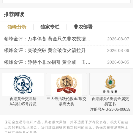
推荐阅读
领峰分析
独家专栏
非农部署
领峰金评：万事俱备 黄金只欠非农数据“东风”
2026-08-07
领峰金评：突破突破 黄金破位火箭拉升
2026-08-06
领峰金评：静待小非农指引 黄金或一击破局
2026-08-05
香港黄金交易所
三大最活跃伦敦金/银交
香港海关A类贵金属交
AA类145号行员
易商大奖
易证书
注册号A-B-23-06-00639
保证金交易等杠杆产品，具有很大风险，并不适用于所有投资者。损失可能超
出您的初始投入资金。我们建议您征询独立顾问的意见，确保您在交易前完全
了解可能涉及的风险。