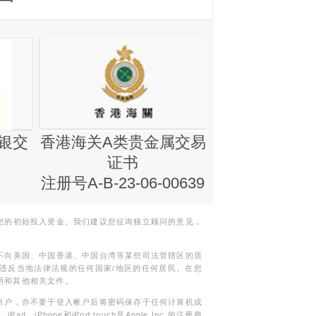
银交
香港海关A类贵金属交易
金银业贸易
证书
集团证书(铸
注册号A-B-23-06-00639
您的初始投入资金。我们建议您征询独立顾问的意见，
不向美国、中国香港、中国台湾等某些司法管辖区的居
违反当地法律法规的任何国家/地区的任何居民。在您
明和其他相关文件。
帐户，亦不要于登入帐户后将密码保存于任何计算机或
Phone和iPod touch是Apple Inc.的注册商