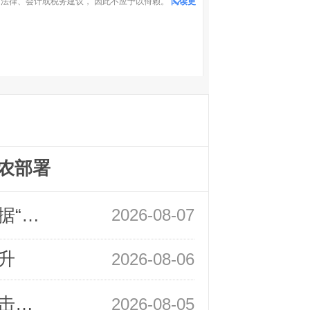
法律、会计或税务建议， 因此不应予以倚赖。
阅读更
农部署
领峰金评：万事俱备 黄金只欠非农数据“东风”
2026-08-07
升
2026-08-06
领峰金评：静待小非农指引 黄金或一击破局
2026-08-05