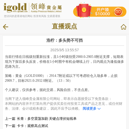
您访问的是香港地区网站 投资有风险 交易需谨慎
直播观点
浩柠：多头势不可挡
2025/3/5 13:55:57
当前行情在日线级别重新拉涨，且1小时级别受2900.0-2905.0附近支撑，短期表
现为下探后多头反攻，价格在1小时图中有机会继续上行，日内观点为逢低做多
思路为主。
策略：黄金（GOLD1000）：2914.7附近或以下可考虑轻仓入场多单，止损
2909.7，目标2921.0-2932.0附近。（13：50）
个人建议，仅供参考，据此交易，风险自担，不含点差。
当阁下进入领峰贵金属有限公司网站，即表示自愿接受以下免责条款：
本网站的内容并不打算向用户提供买卖任何投资工具或产品之意见，或任何财
务、法律、会计或税务建议， 因此不应予以倚赖。
阅读更多
上一篇:
长青：多空震荡加剧 关键点埋伏短线单
下一篇:
卡卡：观察高点测试