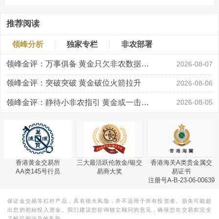
推荐阅读
领峰分析
独家专栏
非农部署
领峰金评：万事俱备 黄金只欠非农数据“东风”
2026-08-07
领峰金评：突破突破 黄金破位火箭拉升
2026-08-06
领峰金评：静待小非农指引 黄金或一击破局
2026-08-05
香港黄金交易所
三大最活跃伦敦金/银交
香港海关A类贵金属交
AA类145号行员
易商大奖
易证书
注册号A-B-23-06-00639
保证金交易等杠杆产品，具有很大风险，并不适用于所有投资者。损失可能超
出您的初始投入资金。我们建议您征询独立顾问的意见，确保您在交易前完全
了解可能涉及的风险。