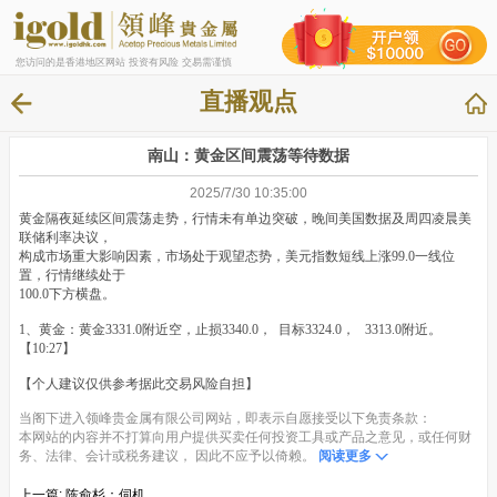
您访问的是香港地区网站 投资有风险 交易需谨慎
直播观点
南山：黄金区间震荡等待数据
2025/7/30 10:35:00
黄金隔夜延续区间震荡走势，行情未有单边突破，晚间美国数据及周四凌晨美
联储利率决议，
构成市场重大影响因素，市场处于观望态势，美元指数短线上涨99.0一线位
置，行情继续处于
100.0下方横盘。
1、黄金：黄金3331.0附近空，止损3340.0， 目标3324.0， 3313.0附近。
【10:27】
【个人建议仅供参考据此交易风险自担】
当阁下进入领峰贵金属有限公司网站，即表示自愿接受以下免责条款：
本网站的内容并不打算向用户提供买卖任何投资工具或产品之意见，或任何财
务、法律、会计或税务建议， 因此不应予以倚赖。
阅读更多
上一篇:
陈俞杉：伺机