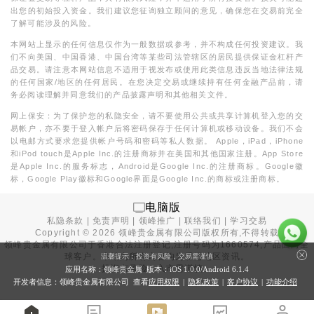
出您的初始投入资金。我们建议您征询独立顾问的意见，确保您在交易前完全
了解可能涉及的风险。
本网站上显示的任何信息仅作为一般数据或参考，并不构成任何投资建议。我
们不向美国、中国香港、中国台湾等某些司法管辖区的居民提供保证金杠杆产
品交易。请注意本网站信息不适用于视发布或使用此类信息违反当地法律法规
的任何国家/地区的任何居民。在您决定交易或继续持有任何金融产品前，请
务必阅读理解并同意我们的产品披露声明和其他相关文件。
网上保安：为了保护您的私隐安全，请不要使用公共或共享计算机登入您的交
易帐户，亦不要于登入帐户后将密码保存于任何计算机或移动设备。我们不会
以电邮方式要求您提供帐户号码和密码等私人数据。 Apple，iPad，iPhone
和iPod touch是Apple Inc.的注册商标并在美国和其他国家注册。App Store
是Apple Inc.的服务标志，Android是Google Inc.的注册商标。Google徽
标，Google Play徽标和Google界面是Google Inc.的商标或注册商标。
电脑版
私隐条款
|
免责声明
|
领峰推广
|
联络我们
|
学习交易
Copyright ©
2026
领峰贵金属有限公司版权所有,不得转载
领峰贵金属有限公司于
香港合法注册登记
,注册号码为1660574,产品面向全
球客户。本站内所有内容均为香港地区资讯。
温馨提示：投资有风险，交易需谨慎
投资有风险，入市需谨慎。
应用名称：领峰贵金属 版本：iOS
1.0.0
/Android
6.1.4
开发者信息：领峰贵金属有限公司 查看
应用权限
|
隐私政策
|
客户协议
|
功能介绍