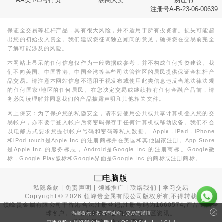
AA类145号行员
易商大奖
易证书
注册号A-B-23-06-00639
保证金交易等杠杆产品，具有很大风险，并不适用于所有投资者。损失可能超
出您的初始投入资金。我们建议您征询独立顾问的意见，确保您在交易前完全
了解可能涉及的风险。
本网站上显示的任何信息仅作为一般数据或参考，并不构成任何投资建议。我
们不向美国、中国香港、中国台湾等某些司法管辖区的居民提供保证金杠杆产
品交易。请注意本网站信息不适用于视发布或使用此类信息违反当地法律法规
的任何国家/地区的任何居民。在您决定交易或继续持有任何金融产品前，请
务必阅读理解并同意我们的产品披露声明和其他相关文件。
网上保安：为了保护您的私隐安全，请不要使用公共或共享计算机登入您的交
易帐户，亦不要于登入帐户后将密码保存于任何计算机或移动设备。我们不会
以电邮方式要求您提供帐户号码和密码等私人数据。 Apple，iPad，iPhone
和iPod touch是Apple Inc.的注册商标并在美国和其他国家注册。App Store
是Apple Inc.的服务标志，Android是Google Inc.的注册商标。Google徽
标，Google Play徽标和Google界面是Google Inc.的商标或注册商标。
电脑版
私隐条款
|
免责声明
|
领峰推广
|
联络我们
|
学习交易
Copyright ©
2026
领峰贵金属有限公司版权所有,不得转载
领峰贵金属有限公司于
香港合法注册登记
,注册号码为1660574,产品面向全
球客户。本站内所有内容均为香港地区资讯。
温馨提示：投资有风险，交易需谨慎
投资有风险，入市需谨慎。