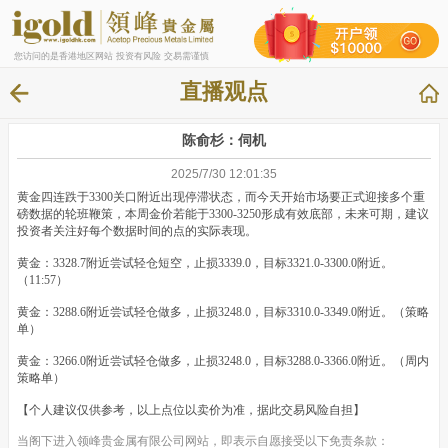
您访问的是香港地区网站 投资有风险 交易需谨慎
直播观点
陈俞杉：伺机
2025/7/30 12:01:35
黄金四连跌于3300关口附近出现停滞状态，而今天开始市场要正式迎接多个重
磅数据的轮班鞭策，本周金价若能于3300-3250形成有效底部，未来可期，建议
投资者关注好每个数据时间的点的实际表现。
黄金：3328.7附近尝试轻仓短空，止损3339.0，目标3321.0-3300.0附近。
（11:57）
黄金：3288.6附近尝试轻仓做多，止损3248.0，目标3310.0-3349.0附近。（策略
单）
黄金：3266.0附近尝试轻仓做多，止损3248.0，目标3288.0-3366.0附近。（周内
策略单）
【个人建议仅供参考，以上点位以卖价为准，据此交易风险自担】
当阁下进入领峰贵金属有限公司网站，即表示自愿接受以下免责条款：