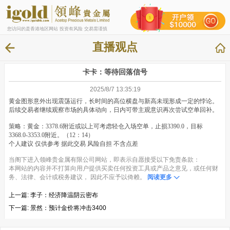
您访问的是香港地区网站 投资有风险 交易需谨慎
直播观点
卡卡：等待回落信号
2025/8/7 13:35:19
黄金图形意外出现震荡运行，长时间的高位横盘与新高未现形成一定的悖论。
后续交易者继续观察市场的具体动向，日内可带主观意识再次尝试空单回补。
策略：黄金：3378.6附近或以上可考虑轻仓入场空单，止损3390.0，目标
3368.0-3353.0附近。（12：14）
个人建议 仅供参考 据此交易 风险自担 不含点差
当阁下进入领峰贵金属有限公司网站，即表示自愿接受以下免责条款：
本网站的内容并不打算向用户提供买卖任何投资工具或产品之意见，或任何财
务、法律、会计或税务建议， 因此不应予以倚赖。
阅读更多
上一篇:
李子：经济降温阴云密布
下一篇:
景然：预计金价将冲击3400