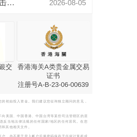
领峰金评：静待小非农指引 黄金或一击破局
2026-08-05
银交
香港海关A类贵金属交易
金银业贸易
证书
集团证书(铸
注册号A-B-23-06-00639
您的初始投入资金。我们建议您征询独立顾问的意见，
不向美国、中国香港、中国台湾等某些司法管辖区的居
违反当地法律法规的任何国家/地区的任何居民。在您
明和其他相关文件。
帐户，亦不要于登入帐户后将密码保存于任何计算机或