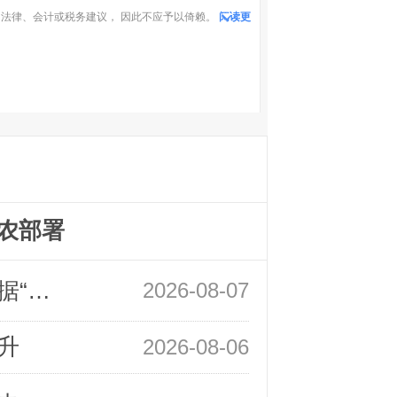
法律、会计或税务建议， 因此不应予以倚赖。
阅读更
农部署
领峰金评：万事俱备 黄金只欠非农数据“东风”
2026-08-07
升
2026-08-06