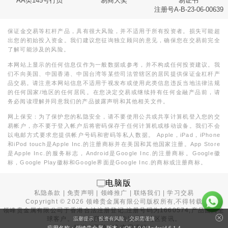
AA类145号行员
易商大奖
易证书
注册号A-B-23-06-00639
保证金交易等杠杆产品，具有很大风险，并不适用于所有投资者。损失可能超
出您的初始投入资金。我们建议您征询独立顾问的意见，确保您在交易前完全
了解可能涉及的风险。
本网站上显示的任何信息仅作为一般数据或参考，并不构成任何投资建议。我
们不向美国、中国香港、中国台湾等某些司法管辖区的居民提供保证金杠杆产
品交易。请注意本网站信息不适用于视发布或使用此类信息违反当地法律法规
的任何国家/地区的任何居民。在您决定交易或继续持有任何金融产品前，请
务必阅读理解并同意我们的产品披露声明和其他相关文件。
网上保安：为了保护您的私隐安全，请不要使用公共或共享计算机登入您的交
易帐户，亦不要于登入帐户后将密码保存于任何计算机或移动设备。我们不会
以电邮方式要求您提供帐户号码和密码等私人数据。 Apple，iPad，iPhone
和iPod touch是Apple Inc.的注册商标并在美国和其他国家注册。App Store
是Apple Inc.的服务标志，Android是Google Inc.的注册商标。Google徽
标，Google Play徽标和Google界面是Google Inc.的商标或注册商标。
电脑版
私隐条款
|
免责声明
|
领峰推广
|
联络我们
|
学习交易
Copyright ©
2026
领峰贵金属有限公司版权所有,不得转载
领峰贵金属有限公司于
香港合法注册登记
,注册号码为1660574,产品面向全
球客户。本站内所有内容均为香港地区资讯。
温馨提示：投资有风险，交易需谨慎
投资有风险，入市需谨慎。