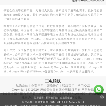
注册号A-B-23-06-00639
保证金交易等杠杆产品，具有很大风险，并不适用于所有投资者。损失可能超
出您的初始投入资金。我们建议您征询独立顾问的意见，确保您在交易前完全
了解可能涉及的风险。
本网站上显示的任何信息仅作为一般数据或参考，并不构成任何投资建议。我
们不向美国、中国香港、中国台湾等某些司法管辖区的居民提供保证金杠杆产
品交易。请注意本网站信息不适用于视发布或使用此类信息违反当地法律法规
的任何国家/地区的任何居民。在您决定交易或继续持有任何金融产品前，请
务必阅读理解并同意我们的产品披露声明和其他相关文件。
网上保安：为了保护您的私隐安全，请不要使用公共或共享计算机登入您的交
易帐户，亦不要于登入帐户后将密码保存于任何计算机或移动设备。我们不会
以电邮方式要求您提供帐户号码和密码等私人数据。 Apple，iPad，iPhone
和iPod touch是Apple Inc.的注册商标并在美国和其他国家注册。App Store
是Apple Inc.的服务标志，Android是Google Inc.的注册商标。Google徽
标，Google Play徽标和Google界面是Google Inc.的商标或注册商标。
电脑版
私隐条款
|
免责声明
|
领峰推广
|
联络我们
|
学习交易
Copyright ©
2026
领峰贵金属有限公司版权所有,不得转载
领峰贵金属有限公司于
香港合法注册登记
,注册号码为1660574,产品面向全
球客户。本站内所有内容均为香港地区资讯。
温馨提示：投资有风险，交易需谨慎
投资有风险，入市需谨慎。
应用名称：领峰贵金属 版本：iOS
1.0.0
/Android
6.1.4