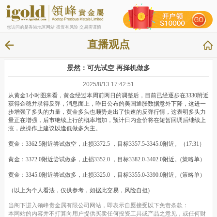
您访问的是香港地区网站 投资有风险 交易需谨慎
直播观点
景然：可先试空 再择机做多
2025/8/13 17:42:51
从黄金1小时图来看，黄金经过本周前两日的调整后，目前已经逐步在3330附近
获得企稳并录得反弹，消息面上，昨日公布的美国通胀数据意外下降，这进一
步增强了多头的力量，黄金多头也顺势走出了快速的反弹行情，这表明多头力
量正在增强，后市继续上行的概率增加，预计日内金价将在短暂回调后继续上
涨，故操作上建议以逢低做多为主。
黄金：3362.5附近尝试做空，止损3372.5 ，目标3357.5-3345.0附近。（17:31）
黄金：3372.0附近尝试做多，止损3352.0 ，目标3382.0-3402.0附近。(策略单）
黄金：3345.0附近尝试做多，止损3325.0 ，目标3355.0-3390.0附近。(策略单）
（以上为个人看法，仅供参考，如据此交易，风险自担)
当阁下进入领峰贵金属有限公司网站，即表示自愿接受以下免责条款：
本网站的内容并不打算向用户提供买卖任何投资工具或产品之意见，或任何财