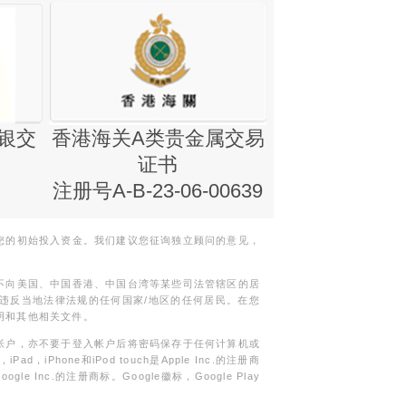
银交
香港海关A类贵金属交易
金银业贸易
证书
集团证书(铸
注册号A-B-23-06-00639
您的初始投入资金。我们建议您征询独立顾问的意见，
不向美国、中国香港、中国台湾等某些司法管辖区的居
违反当地法律法规的任何国家/地区的任何居民。在您
明和其他相关文件。
帐户，亦不要于登入帐户后将密码保存于任何计算机或
Phone和iPod touch是Apple Inc.的注册商
gle Inc.的注册商标。Google徽标，Google Play