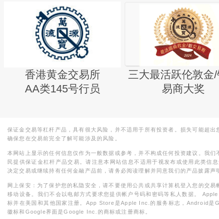
香港黄金交易所
三大最活跃伦敦金/
AA类145号行员
易商大奖
保证金交易等杠杆产品，具有很大风险，并不适用于所有投资者。损失可能超出
确保您在交易前完全了解可能涉及的风险。
本网站上显示的任何信息仅作为一般数据或参考，并不构成任何投资建议。我们
民提供保证金杠杆产品交易。请注意本网站信息不适用于视发布或使用此类信息
决定交易或继续持有任何金融产品前，请务必阅读理解并同意我们的产品披露声
网上保安：为了保护您的私隐安全，请不要使用公共或共享计算机登入您的交易
移动设备。我们不会以电邮方式要求您提供帐户号码和密码等私人数据。 Apple，iPad，i
标并在美国和其他国家注册。App Store是Apple Inc.的服务标志，Android是Goo
徽标和Google界面是Google Inc.的商标或注册商标。