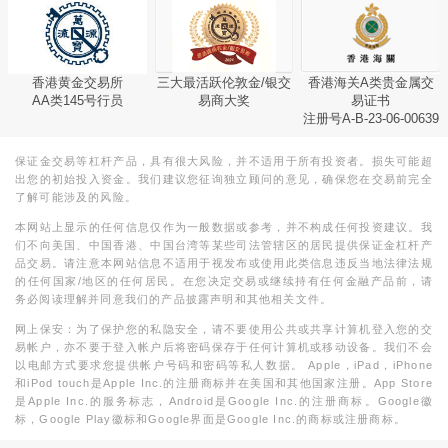
香港黄金交易所
三大最活跃伦敦金/银交
香港海关A类贵金属交
AA类145号行员
易商大奖
易证书
注册号A-B-23-06-00639
保证金交易等杠杆产品，具有很大风险，并不适用于所有投资者。损失可能超
出您的初始投入资金。我们建议您征询独立顾问的意见，确保您在交易前完全
了解可能涉及的风险。
本网站上显示的任何信息仅作为一般数据或参考，并不构成任何投资建议。我
们不向美国、中国香港、中国台湾等某些司法管辖区的居民提供保证金杠杆产
品交易。请注意本网站信息不适用于视发布或使用此类信息违反当地法律法规
的任何国家/地区的任何居民。在您决定交易或继续持有任何金融产品前，请
务必阅读理解并同意我们的产品披露声明和其他相关文件。
网上保安：为了保护您的私隐安全，请不要使用公共或共享计算机登入您的交
易帐户，亦不要于登入帐户后将密码保存于任何计算机或移动设备。我们不会
以电邮方式要求您提供帐户号码和密码等私人数据。 Apple，iPad，iPhone
和iPod touch是Apple Inc.的注册商标并在美国和其他国家注册。App Store
是Apple Inc.的服务标志，Android是Google Inc.的注册商标。Google徽
标，Google Play徽标和Google界面是Google Inc.的商标或注册商标。