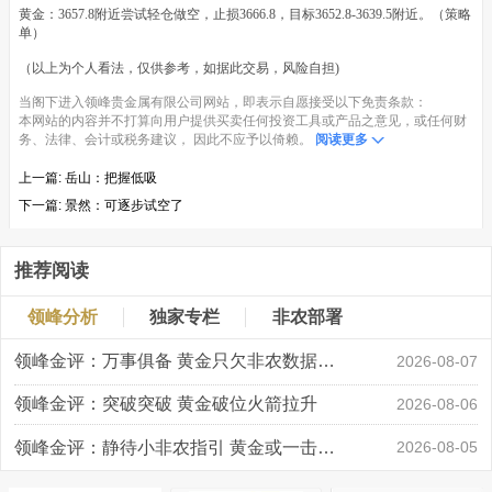
黄金：3657.8附近尝试轻仓做空，止损3666.8，目标3652.8-3639.5附近。（策略
单）
（以上为个人看法，仅供参考，如据此交易，风险自担)
当阁下进入领峰贵金属有限公司网站，即表示自愿接受以下免责条款：
本网站的内容并不打算向用户提供买卖任何投资工具或产品之意见，或任何财
务、法律、会计或税务建议， 因此不应予以倚赖。
阅读更多
上一篇:
岳山：把握低吸
下一篇:
景然：可逐步试空了
推荐阅读
领峰分析
独家专栏
非农部署
领峰金评：万事俱备 黄金只欠非农数据“东风”
2026-08-07
领峰金评：突破突破 黄金破位火箭拉升
2026-08-06
领峰金评：静待小非农指引 黄金或一击破局
2026-08-05