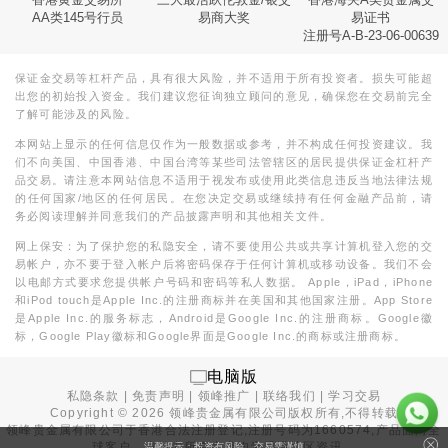
AA类145号行员
易商大奖
易证书
注册号A-B-23-06-00639
保证金交易等杠杆产品，具有很大风险，并不适用于所有投资者。损失可能超
出您的初始投入资金。我们建议您征询独立顾问的意见，确保您在交易前完全
了解可能涉及的风险。
本网站上显示的任何信息仅作为一般数据或参考，并不构成任何投资建议。我
们不向美国、中国香港、中国台湾等某些司法管辖区的居民提供保证金杠杆产
品交易。请注意本网站信息不适用于视发布或使用此类信息违反当地法律法规
的任何国家/地区的任何居民。在您决定交易或继续持有任何金融产品前，请
务必阅读理解并同意我们的产品披露声明和其他相关文件。
网上保安：为了保护您的私隐安全，请不要使用公共或共享计算机登入您的交
易帐户，亦不要于登入帐户后将密码保存于任何计算机或移动设备。我们不会
以电邮方式要求您提供帐户号码和密码等私人数据。 Apple，iPad，iPhone
和iPod touch是Apple Inc.的注册商标并在美国和其他国家注册。App Store
是Apple Inc.的服务标志，Android是Google Inc.的注册商标。Google徽
标，Google Play徽标和Google界面是Google Inc.的商标或注册商标。
电脑版
私隐条款
|
免责声明
|
领峰推广
|
联络我们
|
学习交易
Copyright ©
2026
领峰贵金属有限公司版权所有,不得转载
领峰贵金属有限公司于
香港合法注册登记
,注册号码为1660574,产品面向全
球客户。本站内所有内容均为香港地区资讯。
温馨提示：投资有风险，交易需谨慎