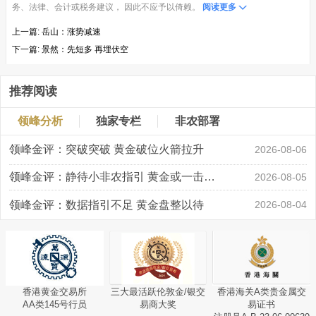
务、法律、会计或税务建议， 因此不应予以倚赖。
阅读更多
上一篇:
岳山：涨势减速
下一篇:
景然：先短多 再埋伏空
推荐阅读
领峰分析
独家专栏
非农部署
领峰金评：突破突破 黄金破位火箭拉升
2026-08-06
领峰金评：静待小非农指引 黄金或一击破局
2026-08-05
领峰金评：数据指引不足 黄金盘整以待
2026-08-04
香港黄金交易所
三大最活跃伦敦金/银交
香港海关A类贵金属交
AA类145号行员
易商大奖
易证书