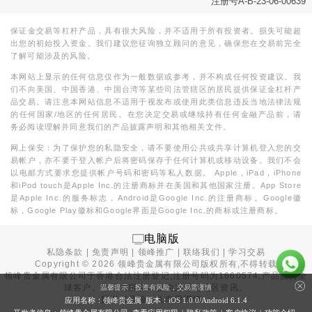
注册号A-B-23-06-00639
保证金交易等杠杆产品，具有很大风险，并不适用于所有投资者。损失可能超
出您的初始投入资金。我们建议您征询独立顾问的意见，确保您在交易前完全
了解可能涉及的风险。
本网站上显示的任何信息仅作为一般数据或参考，并不构成任何投资建议。我
们不向美国、中国香港、中国台湾等某些司法管辖区的居民提供保证金杠杆产
品交易。请注意本网站信息不适用于视发布或使用此类信息违反当地法律法规
的任何国家/地区的任何居民。在您决定交易或继续持有任何金融产品前，请
务必阅读理解并同意我们的产品披露声明和其他相关文件。
网上保安：为了保护您的私隐安全，请不要使用公共或共享计算机登入您的交
易帐户，亦不要于登入帐户后将密码保存于任何计算机或移动设备。我们不会
以电邮方式要求您提供帐户号码和密码等私人数据。 Apple，iPad，iPhone
和iPod touch是Apple Inc.的注册商标并在美国和其他国家注册。App Store
是Apple Inc.的服务标志，Android是Google Inc.的注册商标。Google徽
标，Google Play徽标和Google界面是Google Inc.的商标或注册商标。
电脑版
私隐条款
|
免责声明
|
领峰推广
|
联络我们
|
学习交易
Copyright ©
2026
领峰贵金属有限公司版权所有,不得转载
领峰贵金属有限公司于
香港合法注册登记
,注册号码为1660574,产品面向全
球客户。本站内所有内容均为香港地区资讯。
温馨提示：投资有风险，交易需谨慎
投资有风险，入市需谨慎。
应用名称：领峰贵金属 版本：iOS
1.0.0
/Android
6.1.4