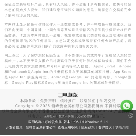
保证金交易等杠杆产品，具有很大风险，并不适用于所有投资者。损失可能超
出您的初始投入资金。我们建议您征询独立顾问的意见，确保您在交易前完全
了解可能涉及的风险。
本网站上显示的任何信息仅作为一般数据或参考，并不构成任何投资建议。我
们不向美国、中国香港、中国台湾等某些司法管辖区的居民提供保证金杠杆产
品交易。请注意本网站信息不适用于视发布或使用此类信息违反当地法律法规
的任何国家/地区的任何居民。在您决定交易或继续持有任何金融产品前，请
务必阅读理解并同意我们的产品披露声明和其他相关文件。
网上保安：为了保护您的私隐安全，请不要使用公共或共享计算机登入您的交
易帐户，亦不要于登入帐户后将密码保存于任何计算机或移动设备。我们不会
以电邮方式要求您提供帐户号码和密码等私人数据。 Apple，iPad，iPhone
和iPod touch是Apple Inc.的注册商标并在美国和其他国家注册。App Store
是Apple Inc.的服务标志，Android是Google Inc.的注册商标。Google徽
标，Google Play徽标和Google界面是Google Inc.的商标或注册商标。
电脑版
私隐条款
|
免责声明
|
领峰推广
|
联络我们
|
学习交易
Copyright ©
2026
领峰贵金属有限公司版权所有,不得转载
领峰贵金属有限公司于
香港合法注册登记
,注册号码为1660574,产品面向全
球客户。本站内所有内容均为香港地区资讯。
温馨提示：投资有风险，交易需谨慎
投资有风险，入市需谨慎。
应用名称：领峰贵金属 版本：iOS
1.0.0
/Android
6.1.4
开发者信息：领峰贵金属有限公司 查看
应用权限
|
隐私政策
|
客户协议
|
功能介绍