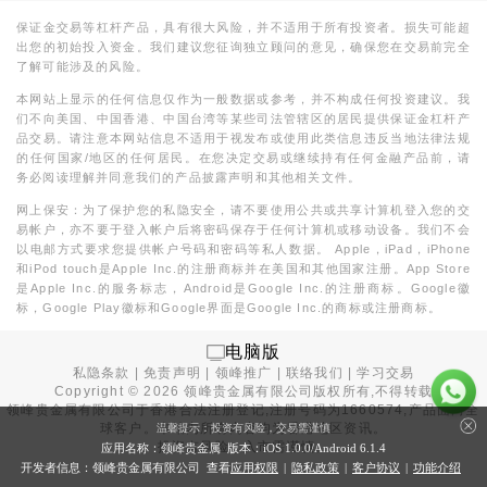
保证金交易等杠杆产品，具有很大风险，并不适用于所有投资者。损失可能超
出您的初始投入资金。我们建议您征询独立顾问的意见，确保您在交易前完全
了解可能涉及的风险。
本网站上显示的任何信息仅作为一般数据或参考，并不构成任何投资建议。我
们不向美国、中国香港、中国台湾等某些司法管辖区的居民提供保证金杠杆产
品交易。请注意本网站信息不适用于视发布或使用此类信息违反当地法律法规
的任何国家/地区的任何居民。在您决定交易或继续持有任何金融产品前，请
务必阅读理解并同意我们的产品披露声明和其他相关文件。
网上保安：为了保护您的私隐安全，请不要使用公共或共享计算机登入您的交
易帐户，亦不要于登入帐户后将密码保存于任何计算机或移动设备。我们不会
以电邮方式要求您提供帐户号码和密码等私人数据。 Apple，iPad，iPhone
和iPod touch是Apple Inc.的注册商标并在美国和其他国家注册。App Store
是Apple Inc.的服务标志，Android是Google Inc.的注册商标。Google徽
标，Google Play徽标和Google界面是Google Inc.的商标或注册商标。
电脑版
私隐条款
|
免责声明
|
领峰推广
|
联络我们
|
学习交易
Copyright ©
2026
领峰贵金属有限公司版权所有,不得转载
领峰贵金属有限公司于
香港合法注册登记
,注册号码为1660574,产品面向全
球客户。本站内所有内容均为香港地区资讯。
温馨提示：投资有风险，交易需谨慎
投资有风险，入市需谨慎。
应用名称：领峰贵金属 版本：iOS
1.0.0
/Android
6.1.4
开发者信息：领峰贵金属有限公司 查看
应用权限
|
隐私政策
|
客户协议
|
功能介绍