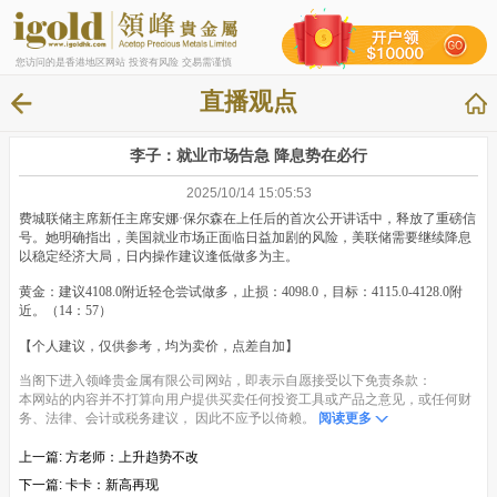
您访问的是香港地区网站 投资有风险 交易需谨慎
直播观点
李子：就业市场告急 降息势在必行
2025/10/14 15:05:53
费城联储主席新任主席安娜·保尔森在上任后的首次公开讲话中，释放了重磅信
号。她明确指出，美国就业市场正面临日益加剧的风险，美联储需要继续降息
以稳定经济大局，日内操作建议逢低做多为主。
黄金：建议4108.0附近轻仓尝试做多，止损：4098.0，目标：4115.0-4128.0附
近。（14：57）
【个人建议，仅供参考，均为卖价，点差自加】
当阁下进入领峰贵金属有限公司网站，即表示自愿接受以下免责条款：
本网站的内容并不打算向用户提供买卖任何投资工具或产品之意见，或任何财
务、法律、会计或税务建议， 因此不应予以倚赖。
阅读更多
上一篇:
方老师：上升趋势不改
下一篇:
卡卡：新高再现