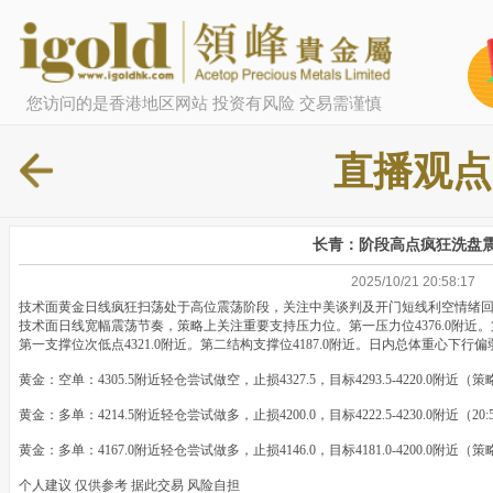
您访问的是香港地区网站 投资有风险 交易需谨慎
直播观点
长青：阶段高点疯狂洗盘
2025/10/21 20:58:17
技术面黄金日线疯狂扫荡处于高位震荡阶段，关注中美谈判及开门短线利空情绪
技术面日线宽幅震荡节奏，策略上关注重要支持压力位。第一压力位4376.0附近。第二
第一支撑位次低点4321.0附近。第二结构支撑位4187.0附近。日内总体重心下行偏
黄金：空单：4305.5附近轻仓尝试做空，止损4327.5，目标4293.5-4220.0附近（
黄金：多单：4214.5附近轻仓尝试做多，止损4200.0，目标4222.5-4230.0附近（20:
黄金：多单：4167.0附近轻仓尝试做多，止损4146.0，目标4181.0-4200.0附近（
个人建议 仅供参考 据此交易 风险自担