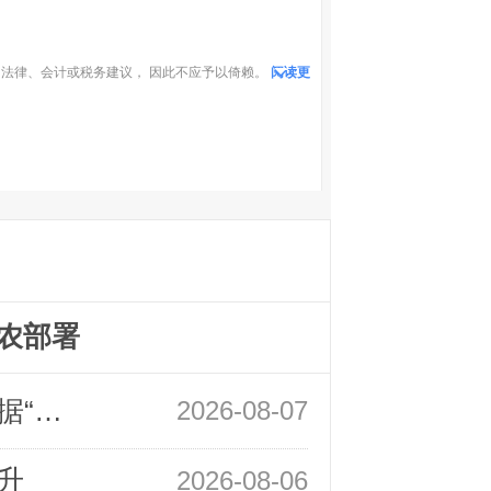
法律、会计或税务建议， 因此不应予以倚赖。
阅读更
农部署
领峰金评：万事俱备 黄金只欠非农数据“东风”
2026-08-07
升
2026-08-06