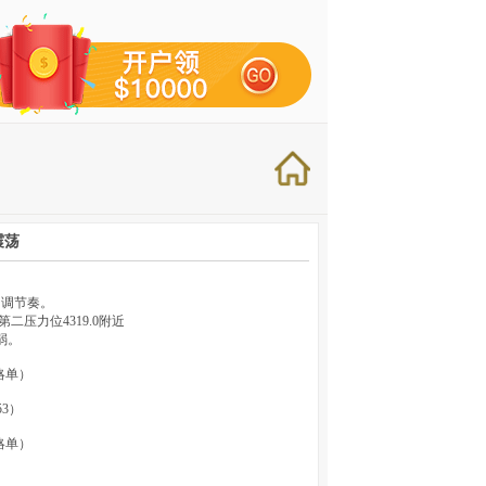
震荡
回调节奏。
压力位4319.0附近
弱。
策略单）
53）
策略单）