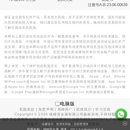
注册号A-B-23-06-00639
保证金交易等杠杆产品，具有很大风险，并不适用于所有投资者。损失可能超
出您的初始投入资金。我们建议您征询独立顾问的意见，确保您在交易前完全
了解可能涉及的风险。
本网站上显示的任何信息仅作为一般数据或参考，并不构成任何投资建议。我
们不向美国、中国香港、中国台湾等某些司法管辖区的居民提供保证金杠杆产
品交易。请注意本网站信息不适用于视发布或使用此类信息违反当地法律法规
的任何国家/地区的任何居民。在您决定交易或继续持有任何金融产品前，请
务必阅读理解并同意我们的产品披露声明和其他相关文件。
网上保安：为了保护您的私隐安全，请不要使用公共或共享计算机登入您的交
易帐户，亦不要于登入帐户后将密码保存于任何计算机或移动设备。我们不会
以电邮方式要求您提供帐户号码和密码等私人数据。 Apple，iPad，iPhone
和iPod touch是Apple Inc.的注册商标并在美国和其他国家注册。App Store
是Apple Inc.的服务标志，Android是Google Inc.的注册商标。Google徽
标，Google Play徽标和Google界面是Google Inc.的商标或注册商标。
电脑版
私隐条款
|
免责声明
|
领峰推广
|
联络我们
|
学习交易
Copyright ©
2026
领峰贵金属有限公司版权所有,不得转载
领峰贵金属有限公司于
香港合法注册登记
,注册号码为1660574,产品面向全
球客户。本站内所有内容均为香港地区资讯。
温馨提示：投资有风险，交易需谨慎
投资有风险，入市需谨慎。
应用名称：领峰贵金属 版本：iOS
1.0.0
/Android
6.1.4