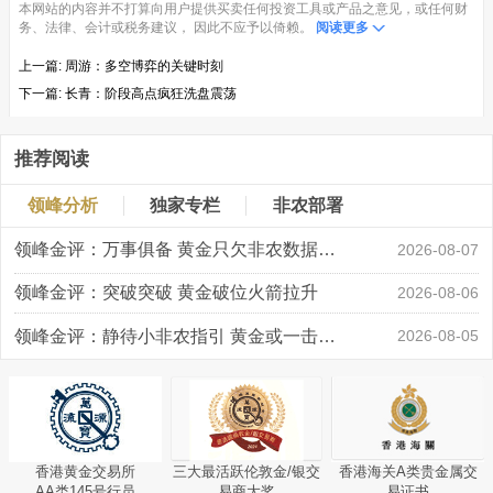
本网站的内容并不打算向用户提供买卖任何投资工具或产品之意见，或任何财
务、法律、会计或税务建议， 因此不应予以倚赖。
阅读更多
上一篇:
周游：多空博弈的关键时刻
下一篇:
长青：阶段高点疯狂洗盘震荡
推荐阅读
领峰分析
独家专栏
非农部署
领峰金评：万事俱备 黄金只欠非农数据“东风”
2026-08-07
领峰金评：突破突破 黄金破位火箭拉升
2026-08-06
领峰金评：静待小非农指引 黄金或一击破局
2026-08-05
香港黄金交易所
三大最活跃伦敦金/银交
香港海关A类贵金属交
AA类145号行员
易商大奖
易证书