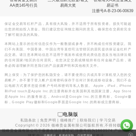
AA类145号行员
易商大奖
易证书
注册号A-B-23-06-00639
保证金交易等杠杆产品，具有很大风险，并不适用于所有投资者。损失可能超
出您的初始投入资金。我们建议您征询独立顾问的意见，确保您在交易前完全
了解可能涉及的风险。
本网站上显示的任何信息仅作为一般数据或参考，并不构成任何投资建议。我
们不向美国、中国香港、中国台湾等某些司法管辖区的居民提供保证金杠杆产
品交易。请注意本网站信息不适用于视发布或使用此类信息违反当地法律法规
的任何国家/地区的任何居民。在您决定交易或继续持有任何金融产品前，请
务必阅读理解并同意我们的产品披露声明和其他相关文件。
网上保安：为了保护您的私隐安全，请不要使用公共或共享计算机登入您的交
易帐户，亦不要于登入帐户后将密码保存于任何计算机或移动设备。我们不会
以电邮方式要求您提供帐户号码和密码等私人数据。 Apple，iPad，iPhone
和iPod touch是Apple Inc.的注册商标并在美国和其他国家注册。App Store
是Apple Inc.的服务标志，Android是Google Inc.的注册商标。Google徽
标，Google Play徽标和Google界面是Google Inc.的商标或注册商标。
电脑版
私隐条款
|
免责声明
|
领峰推广
|
联络我们
|
学习交易
Copyright ©
2026
领峰贵金属有限公司版权所有,不得转载
领峰贵金属有限公司于
香港合法注册登记
,注册号码为1660574,产品面向全
球客户。本站内所有内容均为香港地区资讯。
温馨提示：投资有风险，交易需谨慎