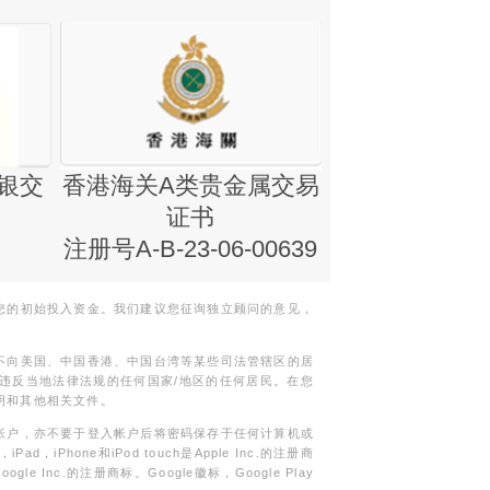
银交
香港海关A类贵金属交易
金银业贸易
证书
集团证书(铸
注册号A-B-23-06-00639
您的初始投入资金。我们建议您征询独立顾问的意见，
不向美国、中国香港、中国台湾等某些司法管辖区的居
违反当地法律法规的任何国家/地区的任何居民。在您
明和其他相关文件。
帐户，亦不要于登入帐户后将密码保存于任何计算机或
Phone和iPod touch是Apple Inc.的注册商
gle Inc.的注册商标。Google徽标，Google Play