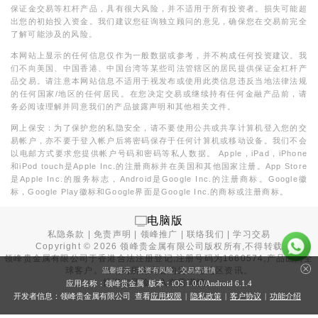
保证金交易等杠杆产品，具有很大风险，并不适用于所有投资者。损失可能超
出您的初始投入资金。我们建议您征询独立顾问的意见，确保您在交易前完全
了解可能涉及的风险。
本网站上显示的任何信息仅作为一般数据或参考，并不构成任何投资建议。我
们不向美国、中国香港、中国台湾等某些司法管辖区的居民提供保证金杠杆产
品交易。请注意本网站信息不适用于视发布或使用此类信息违反当地法律法规
的任何国家/地区的任何居民。在您决定交易或继续持有任何金融产品前，请
务必阅读理解并同意我们的产品披露声明和其他相关文件。
网上保安：为了保护您的私隐安全，请不要使用公共或共享计算机登入您的交
易帐户，亦不要于登入帐户后将密码保存于任何计算机或移动设备。我们不会
以电邮方式要求您提供帐户号码和密码等私人数据。 Apple，iPad，iPhone
和iPod touch是Apple Inc.的注册商标并在美国和其他国家注册。App Store
是Apple Inc.的服务标志，Android是Google Inc.的注册商标。Google徽
标，Google Play徽标和Google界面是Google Inc.的商标或注册商标。
电脑版
私隐条款
|
免责声明
|
领峰推广
|
联络我们
|
学习交易
Copyright ©
2026
领峰贵金属有限公司版权所有,不得转载
领峰贵金属有限公司于
香港合法注册登记
,注册号码为1660574,产品面向全
球客户。本站内所有内容均为香港地区资讯。
温馨提示：投资有风险，交易需谨慎
投资有风险，入市需谨慎。
应用名称：领峰贵金属 版本：iOS
1.0.0
/Android
6.1.4
开发者信息：领峰贵金属有限公司 查看
应用权限
|
隐私政策
|
客户协议
|
功能介绍