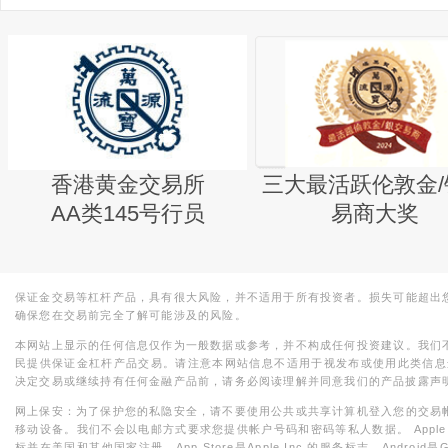
香港黄金交易所
三大最活跃伦敦金/
AA类145号行员
易商大奖
保证金交易等杠杆产品，具有很大风险，并不适用于所有投资者。损失可能超出
确保您在交易前完全了解可能涉及的风险。
本网站上显示的任何信息仅作为一般数据或参考，并不构成任何投资建议。我们
民提供保证金杠杆产品交易。请注意本网站信息不适用于视发布或使用此类信息
决定交易或继续持有任何金融产品前，请务必阅读理解并同意我们的产品披露声
网上保安：为了保护您的私隐安全，请不要使用公共或共享计算机登入您的交易
移动设备。我们不会以电邮方式要求您提供帐户号码和密码等私人数据。 Apple，iPad，i
标并在美国和其他国家注册。App Store是Apple Inc.的服务标志，Android是Goo