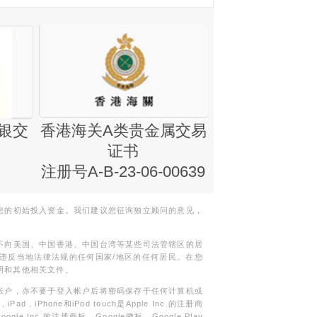
银交
香港海关A类贵金属交易
金银业贸易
证书
集团证书(铸
注册号A-B-23-06-00639
您的初始投入资金。我们建议您征询独立顾问的意见，
不向美国、中国香港、中国台湾等某些司法管辖区的居
违反当地法律法规的任何国家/地区的任何居民。在您
明和其他相关文件。
帐户，亦不要于登入帐户后将密码保存于任何计算机或
Phone和iPod touch是Apple Inc.的注册商
gle Inc.的注册商标。Google徽标，Google Play