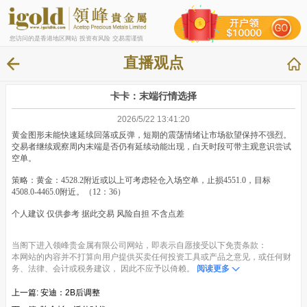
您访问的是香港地区网站 投资有风险 交易需谨慎
直播观点
卡卡：末端行情选择
2026/5/22 13:41:20
黄金图形未能快速延续回落或反弹，短期的震荡情绪让市场欲望保持不强烈。
交易者继续观察周内末端是否仍有延续动能出现，白天时段可带主观意识尝试
空单。
策略：黄金：4528.2附近或以上可考虑轻仓入场空单，止损4551.0，目标
4508.0-4465.0附近。（12：36）
个人建议 仅供参考 据此交易 风险自担 不含点差
当阁下进入领峰贵金属有限公司网站，即表示自愿接受以下免责条款：
本网站的内容并不打算向用户提供买卖任何投资工具或产品之意见，或任何财
务、法律、会计或税务建议， 因此不应予以倚赖。
阅读更多
上一篇:
安迪：2B后调整