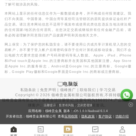
了解可能涉及的风险。
本网站上显示的任何信息仅作为一般数据或参考，并不构成任何投资建议。我
们不向美国、中国香港、中国台湾等某些司法管辖区的居民提供保证金杠杆产
品交易。请注意本网站信息不适用于视发布或使用此类信息违反当地法律法规
的任何国家/地区的任何居民。在您决定交易或继续持有任何金融产品前，请
务必阅读理解并同意我们的产品披露声明和其他相关文件。
网上保安：为了保护您的私隐安全，请不要使用公共或共享计算机登入您的交
易帐户，亦不要于登入帐户后将密码保存于任何计算机或移动设备。我们不会
以电邮方式要求您提供帐户号码和密码等私人数据。 Apple，iPad，iPhone
和iPod touch是Apple Inc.的注册商标并在美国和其他国家注册。App Store
是Apple Inc.的服务标志，Android是Google Inc.的注册商标。Google徽
标，Google Play徽标和Google界面是Google Inc.的商标或注册商标。
电脑版
私隐条款
|
免责声明
|
领峰推广
|
联络我们
|
学习交易
Copyright ©
2026
领峰贵金属有限公司版权所有,不得转载
领峰贵金属有限公司于
香港合法注册登记
,注册号码为1660574,产品面向全
球客户。本站内所有内容均为香港地区资讯。
温馨提示：投资有风险，交易需谨慎
投资有风险，入市需谨慎。
应用名称：领峰贵金属 版本：iOS
1.0.0
/Android
6.1.4
开发者信息：领峰贵金属有限公司 查看
应用权限
|
隐私政策
|
客户协议
|
功能介绍
首页
品牌资讯
直播间
行情策略
我的