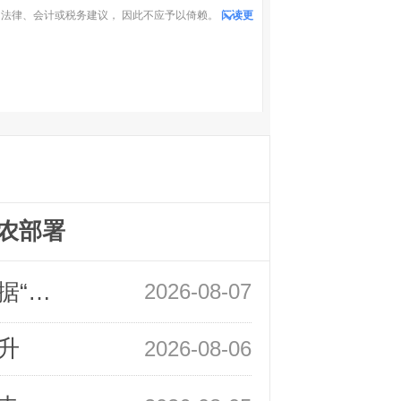
法律、会计或税务建议， 因此不应予以倚赖。
阅读更
农部署
领峰金评：万事俱备 黄金只欠非农数据“东风”
2026-08-07
升
2026-08-06