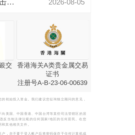
领峰金评：静待小非农指引 黄金或一击破局
2026-08-05
银交
香港海关A类贵金属交易
金银业贸易
证书
集团证书(铸
注册号A-B-23-06-00639
您的初始投入资金。我们建议您征询独立顾问的意见，
不向美国、中国香港、中国台湾等某些司法管辖区的居
违反当地法律法规的任何国家/地区的任何居民。在您
明和其他相关文件。
帐户，亦不要于登入帐户后将密码保存于任何计算机或