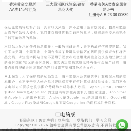
香港黄金交易所
三大最活跃伦敦金/银交
香港海关A类贵金属交
AA类145号行员
易商大奖
易证书
注册号A-B-23-06-00639
保证金交易等杠杆产品，具有很大风险，并不适用于所有投资者。损失可能超
出您的初始投入资金。我们建议您征询独立顾问的意见，确保您在交易前完全
了解可能涉及的风险。
本网站上显示的任何信息仅作为一般数据或参考，并不构成任何投资建议。我
们不向美国、中国香港、中国台湾等某些司法管辖区的居民提供保证金杠杆产
品交易。请注意本网站信息不适用于视发布或使用此类信息违反当地法律法规
的任何国家/地区的任何居民。在您决定交易或继续持有任何金融产品前，请
务必阅读理解并同意我们的产品披露声明和其他相关文件。
网上保安：为了保护您的私隐安全，请不要使用公共或共享计算机登入您的交
易帐户，亦不要于登入帐户后将密码保存于任何计算机或移动设备。我们不会
以电邮方式要求您提供帐户号码和密码等私人数据。 Apple，iPad，iPhone
和iPod touch是Apple Inc.的注册商标并在美国和其他国家注册。App Store
是Apple Inc.的服务标志，Android是Google Inc.的注册商标。Google徽
标，Google Play徽标和Google界面是Google Inc.的商标或注册商标。
电脑版
私隐条款
|
免责声明
|
领峰推广
|
联络我们
|
学习交易
Copyright ©
2026
领峰贵金属有限公司版权所有,不得转载
领峰贵金属有限公司于
香港合法注册登记
,注册号码为1660574,产品面向全