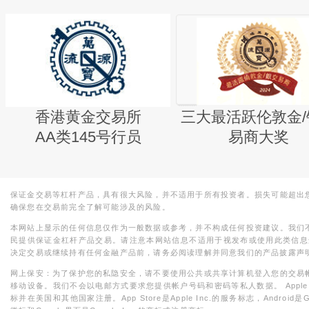
香港黄金交易所
三大最活跃伦敦金/
AA类145号行员
易商大奖
保证金交易等杠杆产品，具有很大风险，并不适用于所有投资者。损失可能超出
确保您在交易前完全了解可能涉及的风险。
本网站上显示的任何信息仅作为一般数据或参考，并不构成任何投资建议。我们
民提供保证金杠杆产品交易。请注意本网站信息不适用于视发布或使用此类信息
决定交易或继续持有任何金融产品前，请务必阅读理解并同意我们的产品披露声
网上保安：为了保护您的私隐安全，请不要使用公共或共享计算机登入您的交易
移动设备。我们不会以电邮方式要求您提供帐户号码和密码等私人数据。 Apple，iPad，i
标并在美国和其他国家注册。App Store是Apple Inc.的服务标志，Android是Goo