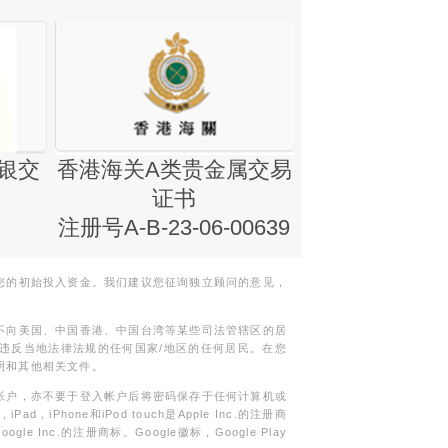
银交
香港海关A类贵金属交易
金银业贸易
证书
集团证书(铸
注册号A-B-23-06-00639
您的初始投入资金。我们建议您征询独立顾问的意见，
不向美国、中国香港、中国台湾等某些司法管辖区的居
违反当地法律法规的任何国家/地区的任何居民。在您
明和其他相关文件。
帐户，亦不要于登入帐户后将密码保存于任何计算机或
Phone和iPod touch是Apple Inc.的注册商
gle Inc.的注册商标。Google徽标，Google Play