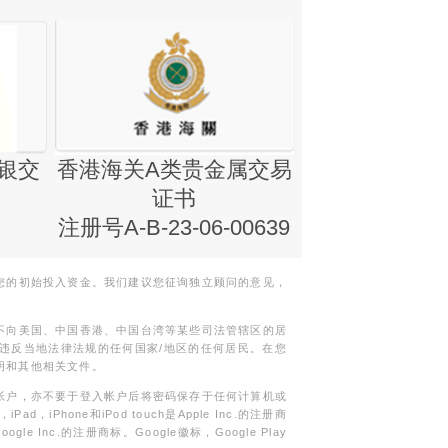
银交
香港海关A类贵金属交易
金银业贸易
证书
集团证书(铸
注册号A-B-23-06-00639
您的初始投入资金。我们建议您征询独立顾问的意见，
不向美国、中国香港、中国台湾等某些司法管辖区的居
违反当地法律法规的任何国家/地区的任何居民。在您
明和其他相关文件。
帐户，亦不要于登入帐户后将密码保存于任何计算机或
Phone和iPod touch是Apple Inc.的注册商
gle Inc.的注册商标。Google徽标，Google Play