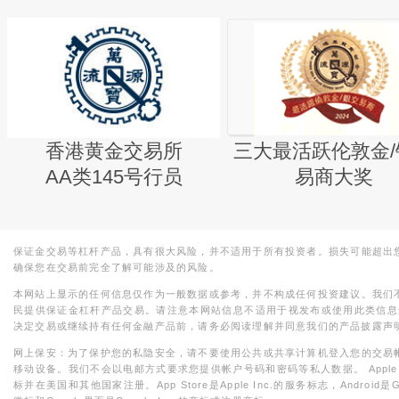
香港黄金交易所
三大最活跃伦敦金/
AA类145号行员
易商大奖
保证金交易等杠杆产品，具有很大风险，并不适用于所有投资者。损失可能超出
确保您在交易前完全了解可能涉及的风险。
本网站上显示的任何信息仅作为一般数据或参考，并不构成任何投资建议。我们
民提供保证金杠杆产品交易。请注意本网站信息不适用于视发布或使用此类信息
决定交易或继续持有任何金融产品前，请务必阅读理解并同意我们的产品披露声
网上保安：为了保护您的私隐安全，请不要使用公共或共享计算机登入您的交易
移动设备。我们不会以电邮方式要求您提供帐户号码和密码等私人数据。 Apple，iPad，i
标并在美国和其他国家注册。App Store是Apple Inc.的服务标志，Android是Goo