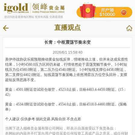
您访问的是香港地区网站 投资有风险 交易需谨慎
直播观点
长青：中枢震荡节奏未变
2026/6/1 15:58:40
美伊停战协议乐观预期推动黄金短线反弹，情绪推动上涨，但并未达成实质性
结果，1小时4580.0压力区间仍未破，行情依然处于震荡宽幅节奏中。1小时短
线压力位4580.0附近，第二压力位4540.0附近。1小时短线支撑位4458.0附近 。
第二支撑位4402.0附近。短线震荡节奏策略上依然博弈压力位空头回补，支撑
超短反弹思路不变。
黄金：4501.0附近尝试轻仓做空，4523.0止损，目标4483.4-4459.0附近。(15：
42）
黄金：4534.0附近尝试轻仓做空，4554.0止损，目标4518.0-4460.0附近。(策略
单）
个人建议 仅供参考 据此交易 风险自担 不含点差
当阁下进入领峰贵金属有限公司网站，即表示自愿接受以下免责条款：
本网站的内容并不打算向用户提供买卖任何投资工具或产品之意见，或任何财