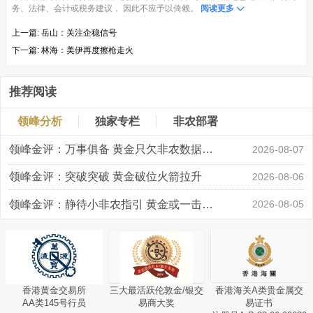
务、法律、会计或税务建议， 因此不应予以倚赖。
阅读更多
上一篇:
岳山：关注企稳信号
下一篇:
林海：美伊再度擦枪走火
推荐阅读
领峰分析
独家专栏
非农部署
领峰金评：万事俱备 黄金只欠非农数据“东风”
2026-08-07
领峰金评：突破突破 黄金破位火箭拉升
2026-08-06
领峰金评：静待小非农指引 黄金或一击破局
2026-08-05
香港黄金交易所
三大最活跃伦敦金/银交
香港海关A类贵金属交
AA类145号行员
易商大奖
易证书