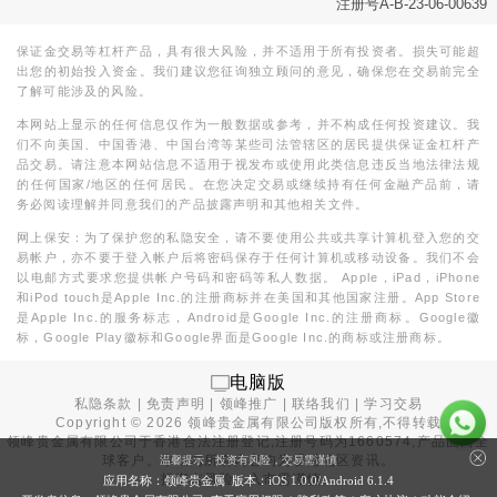
注册号A-B-23-06-00639
保证金交易等杠杆产品，具有很大风险，并不适用于所有投资者。损失可能超
出您的初始投入资金。我们建议您征询独立顾问的意见，确保您在交易前完全
了解可能涉及的风险。
本网站上显示的任何信息仅作为一般数据或参考，并不构成任何投资建议。我
们不向美国、中国香港、中国台湾等某些司法管辖区的居民提供保证金杠杆产
品交易。请注意本网站信息不适用于视发布或使用此类信息违反当地法律法规
的任何国家/地区的任何居民。在您决定交易或继续持有任何金融产品前，请
务必阅读理解并同意我们的产品披露声明和其他相关文件。
网上保安：为了保护您的私隐安全，请不要使用公共或共享计算机登入您的交
易帐户，亦不要于登入帐户后将密码保存于任何计算机或移动设备。我们不会
以电邮方式要求您提供帐户号码和密码等私人数据。 Apple，iPad，iPhone
和iPod touch是Apple Inc.的注册商标并在美国和其他国家注册。App Store
是Apple Inc.的服务标志，Android是Google Inc.的注册商标。Google徽
标，Google Play徽标和Google界面是Google Inc.的商标或注册商标。
电脑版
私隐条款
|
免责声明
|
领峰推广
|
联络我们
|
学习交易
Copyright ©
2026
领峰贵金属有限公司版权所有,不得转载
领峰贵金属有限公司于
香港合法注册登记
,注册号码为1660574,产品面向全
球客户。本站内所有内容均为香港地区资讯。
温馨提示：投资有风险，交易需谨慎
投资有风险，入市需谨慎。
应用名称：领峰贵金属 版本：iOS
1.0.0
/Android
6.1.4