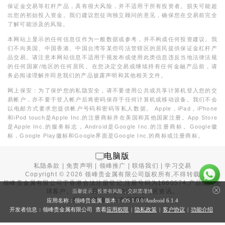
保证金交易等杠杆产品，具有很大风险，并不适用于所有投资者。损失可能超
出您的初始投入资金。我们建议您征询独立顾问的意见，确保您在交易前完全
了解可能涉及的风险。
本网站上显示的任何信息仅作为一般数据或参考，并不构成任何投资建议。我
们不向美国、中国香港、中国台湾等某些司法管辖区的居民提供保证金杠杆产
品交易。请注意本网站信息不适用于视发布或使用此类信息违反当地法律法规
的任何国家/地区的任何居民。在您决定交易或继续持有任何金融产品前，请
务必阅读理解并同意我们的产品披露声明和其他相关文件。
网上保安：为了保护您的私隐安全，请不要使用公共或共享计算机登入您的交
易帐户，亦不要于登入帐户后将密码保存于任何计算机或移动设备。我们不会
以电邮方式要求您提供帐户号码和密码等私人数据。 Apple，iPad，iPhone
和iPod touch是Apple Inc.的注册商标并在美国和其他国家注册。App Store
是Apple Inc.的服务标志，Android是Google Inc.的注册商标。Google徽
标，Google Play徽标和Google界面是Google Inc.的商标或注册商标。
电脑版
私隐条款
|
免责声明
|
领峰推广
|
联络我们
|
学习交易
Copyright ©
2026
领峰贵金属有限公司版权所有,不得转载
领峰贵金属有限公司于
香港合法注册登记
,注册号码为1660574,产品面向全
球客户。本站内所有内容均为香港地区资讯。
温馨提示：投资有风险，交易需谨慎
投资有风险，入市需谨慎。
应用名称：领峰贵金属 版本：iOS
1.0.0
/Android
6.1.4
开发者信息：领峰贵金属有限公司 查看
应用权限
|
隐私政策
|
客户协议
|
功能介绍