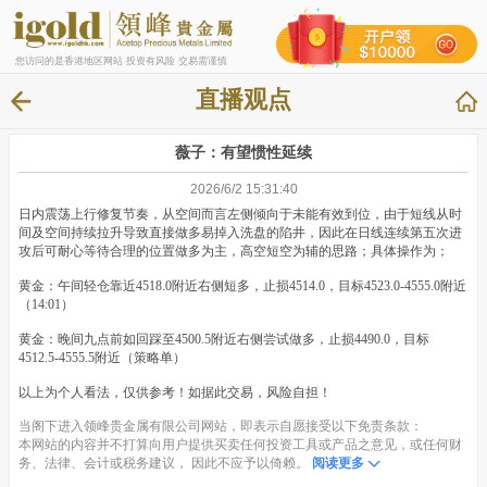
您访问的是香港地区网站 投资有风险 交易需谨慎
直播观点
薇子：有望惯性延续
2026/6/2 15:31:40
日内震荡上行修复节奏，从空间而言左侧倾向于未能有效到位，由于短线从时
间及空间持续拉升导致直接做多易掉入洗盘的陷井，因此在日线连续第五次进
攻后可耐心等待合理的位置做多为主，高空短空为辅的思路；具体操作为；
黄金：午间轻仓靠近4518.0附近右侧短多，止损4514.0，目标4523.0-4555.0附近
（14:01）
黄金：晚间九点前如回踩至4500.5附近右侧尝试做多，止损4490.0，目标
4512.5-4555.5附近（策略单）
以上为个人看法，仅供参考！如据此交易，风险自担！
当阁下进入领峰贵金属有限公司网站，即表示自愿接受以下免责条款：
本网站的内容并不打算向用户提供买卖任何投资工具或产品之意见，或任何财
务、法律、会计或税务建议， 因此不应予以倚赖。
阅读更多